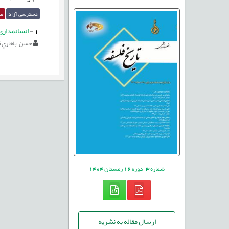
دسترسی آزاد
مق
1
-
انسانمداري
حسن بلخاري 
شماره
3
دوره
16
زمستان
1404
ارسال مقاله به نشریه