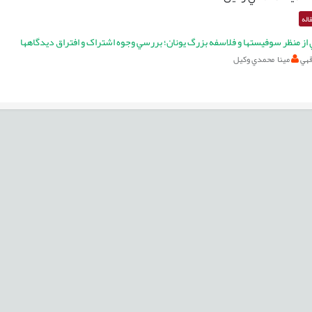
اله
 از منظر سوفيستها و فلاسفه بزرگ يونان؛ بررسي وجوه اشتراک و افتراق ديدگاهها
قهي
مينا محمدي‌ وکيل