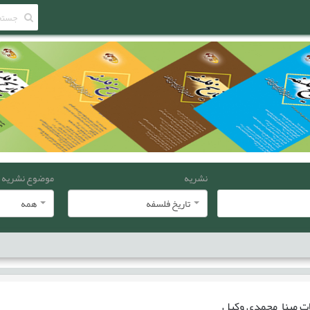
نشریه
موضوع نشریه
تاریخ فلسفه
همه
ات
مينا محمدي‌ وکيل