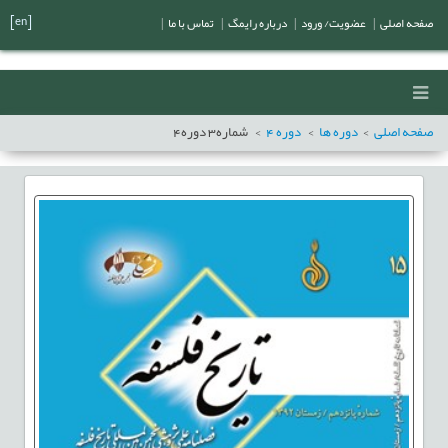
[en]
صفحه اصلی
|
عضویت/ ورود
|
درباره رایمگ
|
تماس با ما
|
صفحه اصلی
دوره ها
دوره
4
شماره
3
دوره
4