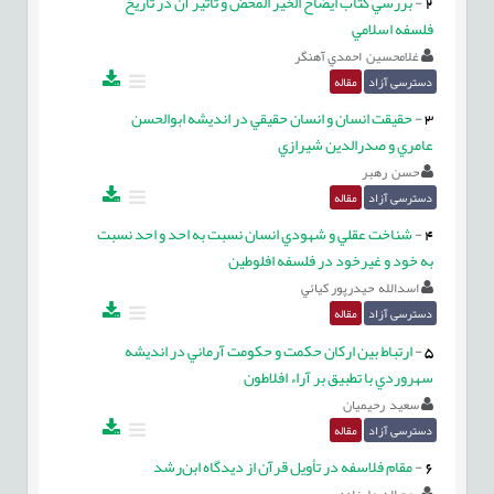
2
-
بررسي کتاب ايضاح الخير المحض و تأثير آن در تاريخ
فلسفه اسلامي
غلامحسين احمدي آهنگر
دسترسی آزاد
مقاله
3
-
حقيقت انسان و انسان حقيقي در انديشه ابوالحسن
عامري و صدرالدين شيرازي
حسن رهبر
دسترسی آزاد
مقاله
4
-
شناخت عقلي و شهودي انسان نسبت به احد و احد نسبت
به خود و غيرخود در فلسفه افلوطين
اسدالله حيدرپور کيائي
دسترسی آزاد
مقاله
5
-
ارتباط بين ارکان حکمت و حکومت آرماني در انديشه
سهروردي با تطبيق بر آراء افلاطون
سعيد رحيميان
دسترسی آزاد
مقاله
6
-
مقام فلاسفه در تأويل قرآن از ديدگاه ابن‌رشد
روح اله عليزاده