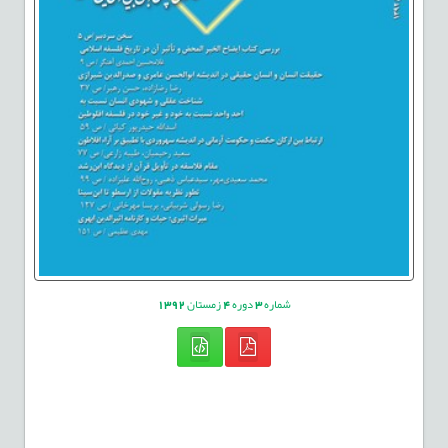
شماره
3
دوره
4
زمستان
1392