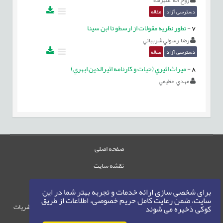
دسترسی آزاد
مقاله
7
-
تطور نظريه مقولات از ارسطو تا ابن سينا
رضا رسولي شربياني
دسترسی آزاد
مقاله
8
-
ميراث اثيري (حيات و کارنامه اثيرالدين ابهري)
مهدي عظيمي
صفحه اصلی
نقشه سایت
تماس با ما
برای شخصی سازی ارائه خدمات و تجربه بهتر شما در این
سایت، ضمن رعایت کامل حریم خصوصی، اطلاعات از طریق
حقوق این وب‌سایت متعلق به سامانه مدیریت نشریات
کوکی ذخیره می شوند
رایمگ است.