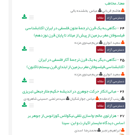
معنا ـ مخاطب
هاشم قرباني
عباس بخشنده بالی
دسترسی آزاد
مقاله
24
-
نگاهی به یک قرن ترجمة متون فلسفی در ایران (کتابشناسی
فيلسوفان مغرب‌زمین از پیش از میلاد تا پايان قرن نوزدهم)
سعید انواری
مریم مهدوی مزده
دسترسی آزاد
مقاله
25
-
نگاهی ديگر به یک قرن ترجمة آثار فلسفی در ایران
(کتابشناسی فيلسوفان مغرب‌زمین از ابتدای قرن بیستم تاکنون)
سعید انواری
مریم مهدوی مزده
دسترسی آزاد
مقاله
26
-
مبانی انکار حرکت جوهری در اندیشه حکیم ملارجبعلی تبریزی
زینب آزادمقدم
عباس جوارشکیان
سیدمرتضی حسینی شاهرودی
دسترسی آزاد
مقاله
27
-
هزارتوی عالم؛ واسازی تلقی نیکولاس کوزانوس از جوهر بر
اساس دیدگاه مایستر اکهارت و ابن¬سینا
ابراهیم رنجبر
محمدرضا اسدی