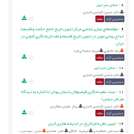
8
-
سخن سردبير
دکتر حسین کلباسی اشتری
دسترسی آزاد
مقاله
9
-
مؤلفه‌هاي ميان‌رشته‌يي مرکز تدوين تاريخ جامع حکمت و فلسفه؛
ابداع روشي نوين در تدوين تاريخ فلسفه و نقد تاريخنگاري کنوني در
ايران
رضا ماحوزي
مريم سليماني فرد
دسترسی آزاد
مقاله
10
-
سخن سردبیر
دکتر حسین کلباسی اشتری
دسترسی آزاد
مقاله
11
-
سنت عقیده‌نگاری فیلسوفان باستان یونان (با اشاره به ديدگاه
هرمان ديلس)
دکتر حسین کلباسی اشتری
بهناز عقیلی دهکردی
دسترسی آزاد
مقاله
12
-
تبیین نظریه فراتاریخ در اندیشه‌ هانری کربن
سیدعلی علم‌الهدی
مرضیه اخلاقی
ناصر محمّدی
حسن سیدعرب