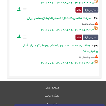
20.1001.1.20089589.1402.14.2.6.8
دسترسی آزاد
مقاله
28
-
معرفت‌شناسی کانت نزد فلسفی‌اندیشان معاصر ایران
مسعود امید
20.1001.1.20089589.1403.15.3.6.7
دسترسی آزاد
مقاله
29
-
رهیافتی بر تفسیر ضد روان‌شناختی هرمان کوهن از تألیفی
پیشینی کانت
مهدی خیاط‌زاده
20.1001.1.20089589.1404.16.3.6.4
صفحه اصلی
نقشه سایت
تماس با ما