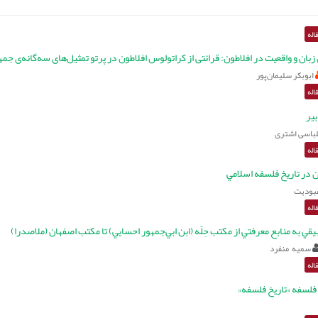
اله
بان و واقعیت در افلاطون: قرائتی از کراتولوس افلاطون در پرتو تمثیل‌های سه‌گانه‌ی جم
ابوبکر سليمان‌پور
اله
یر
باسی اشتری
اله
 در تاريخ فلسفه اسلامي
بوديت
اله
قي به منابع معرفتي از مکتب حِلّه (ابن ابي‌جمهور احسايي) تا مکتب اصفهان (ملاصدرا)
سميه منفرد
اله
فلسفه «تاريخ فلسفه»