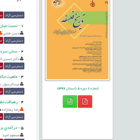
دسترسی آزاد
مق
1
-
نسبت میان ز
حسن فتحی
دسترسی آزاد
مق
2
-
سخن سردب
دکتر حسین کل
دسترسی آزاد
مق
3
-
ماهيت مکان
عبدالرسول ع
شماره
1
دوره
8
تابستان
1396
دسترسی آزاد
مق
4
-
رهيافت تطبي
رضا رضازاده
دسترسی آزاد
مق
5
-
درآمدي بر 
مسعود امید