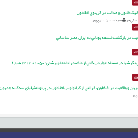
اله
تيک قانون و عدالت در کريتوي افلاطون
سني فر
سيدمحسن علوي‌پور
اله
 در بازگشت فلسفه يوناني به ايران عصر ساساني
اله
گرشها در مسئله عوارض ذاتي از ملاصدرا تا محقق رشتي (1050 تا 1312ﻫ .ق)
اله
بان و واقعيت در افلاطون، قرائتي از کراتولوس افلاطون در پرتو تمثيلهاي سه‌گانه‌ جمهور
پور