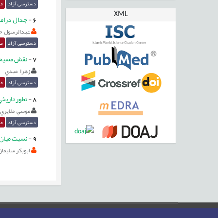
دسترسی آزاد
مق
XML
6
-
جدال دراما
عبدالرسول ح
دسترسی آزاد
مق
7
-
نقش مسيحيت
زهرا عبدي
دسترسی آزاد
مق
8
-
تطور تاريخي ن
موسي ملايري
دسترسی آزاد
مق
9
-
نسبت ميان ز
ابوبکر سليمان‌
صفحه اصلی
نقشه سایت
تماس با ما