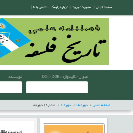
صفحه اصلی
|
عضویت/ ورود
|
درباره رایمگ
|
تماس با ما
|
عنوان / کلیدواژه / DOI / DOR
نویسنده
صفحه اصلی
دوره ها
دوره
8
شماره
1
دوره
8
فهرست مقال