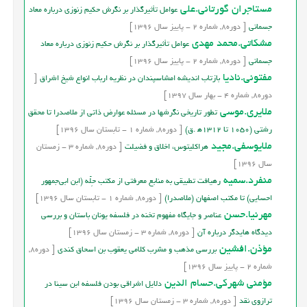
مستاجران گورتانی.علی
عوامل تأثيرگذار بر نگرش حکيم زنوزي درباره معاد
جسماني
[
دوره
8,
شماره
2
-
پاییز
سال
1396]
مشکاتي.محمد مهدي
عوامل تأثيرگذار بر نگرش حکيم زنوزي درباره معاد
جسماني
[
دوره
8,
شماره
2
-
پاییز
سال
1396]
مفتونی.نادیا
بازتاب انديشه امشاسپندان در نظريه ارباب انواع شيخ اشراق
[
دوره
8,
شماره
4
-
بهار
سال
1397]
ملايري.موسي
تطور تاريخي نگرشها در مسئله عوارض ذاتي از ملاصدرا تا محقق
رشتي (1050 تا 1312ﻫ .ق)
[
دوره
8,
شماره
1
-
تابستان
سال
1396]
ملايوسفي.مجيد
هراکليتوس، اخلاق و فضيلت
[
دوره
8,
شماره
3
-
زمستان
سال
1396]
منفرد.سميه
رهيافت تطبيقي به منابع معرفتي از مکتب حِلّه (ابن ابي‌جمهور
احسايي) تا مکتب اصفهان (ملاصدرا)
[
دوره
8,
شماره
1
-
تابستان
سال
1396]
مهرنیا.حسن
عناصر و جايگاه مفهوم تخنه در فلسفه يونان باستان و بررسي
ديدگاه هايدگر درباره آن
[
دوره
8,
شماره
3
-
زمستان
سال
1396]
مؤذن.افشين
بررسي مذهب و مشرب کلامي يعقوب بن اسحاق کندي
[
دوره
8,
شماره
2
-
پاییز
سال
1396]
مؤمنی شهرکی.حسام الدین
دلايل اشراقي بودن فلسفه ابن سينا در
ترازوي نقد
[
دوره
8,
شماره
3
-
زمستان
سال
1396]