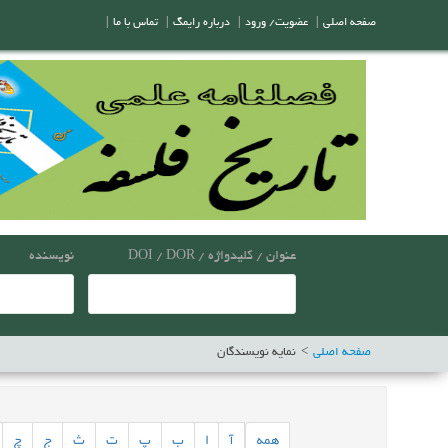
صفحه اصلی
|
عضویت/ ورود
|
درباره رایمگ
|
تماس با ما
|
عنوان / کلیدواژه / DOI / DOR
نویسنده
صفحه اصلی
نمایه نویسندگان
همه
آ
ا
ب
پ
ت
ث
ج
چ