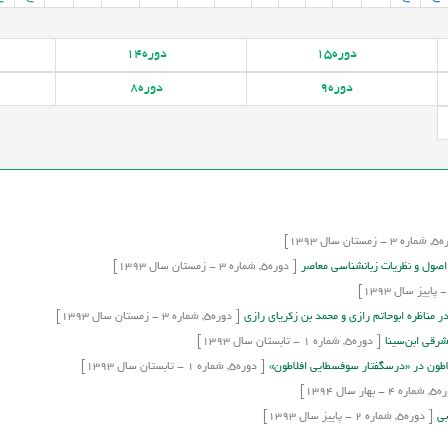
دوره
15
دوره
14
دوره
9
دوره
8
ه
5,
شماره
3
-
زمستان
سال
1393]
 اصول و نظريات زبانشناسي معاصر
[
دوره
5,
شماره
3
-
زمستان
سال
1393]
-
پاییز
سال
1393]
ر مناظره ابوحاتم رازي و محمد بن زکرياي رازي
[
دوره
5,
شماره
3
-
زمستان
سال
1393]
شرقي ابن‌سينا
[
دوره
5,
شماره
1
-
تابستان
سال
1393]
لاطون در «درسگفتار سوفسطايي افلاطون»
[
دوره
5,
شماره
1
-
تابستان
سال
1393]
ره
5,
شماره
4
-
بهار
سال
1394]
بي
[
دوره
5,
شماره
2
-
پاییز
سال
1393]