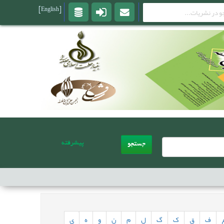
[English]
پیشرفته
جستجو
ف
ق
ک
گ
ل
م
ن
و
ه
ی