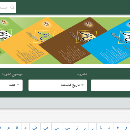
نشریه
موضوع نشریه
تاریخ فلسفه
همه
ح
خ
د
ذ
ر
ز
ژ
س
ش
ص
ض
ط
ظ
ع
غ