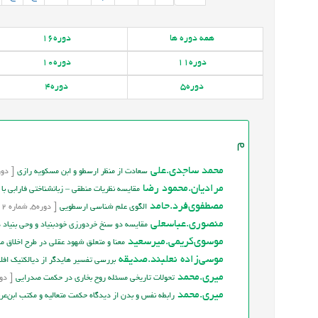
همه
دوره ها
دوره
16
دوره
11
دوره
10
دوره
5
دوره
4
م
محمد ساجدی.علی
سعادت از منظر ارسطو و ابن مسكويه رازي
[
دور
مراديان.محمود رضا
مقايسه نظريات منطقي – زبانشناختي فارابي با
مصطفوي‌فرد.حامد
الگوي علم شناسي ارسطويي
[
دوره
5,
شماره
2
منصوری.عباسعلی
مقايسه دو سنخ خردورزي خودبنياد و وحي بنياد د
موسوي‌كريمي.ميرسعيد
معنا و متعلق شهود عقلي در طرح اخلاق م
موسي‌زاده نعلبند.صديقه
بررسي تفسير هايدگر از ديالكتيك اف
ميري.محمد
تحولات تاريخي مسئله روح بخاري در حکمت صدرايي
[
دو
ميري.محمد
رابطه نفس و بدن از ديدگاه حكمت متعاليه و مكتب ابن‌عر