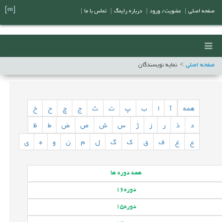
[en]
صفحه اصلی
|
عضویت/ ورود
|
درباره رایمگ
|
تماس با ما
|
صفحه اصلی
نمایه نویسندگان
همه
آ
ا
ب
پ
ت
ث
ج
چ
ح
خ
د
ذ
ر
ز
ژ
س
ش
ص
ض
ط
ظ
ع
غ
ف
ق
ک
گ
ل
م
ن
و
ه
ی
همه
دوره ها
دوره
16
دوره
15