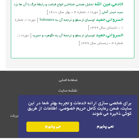
خادمی.عین الله
تحلیل هستی شناختی انواع قیامت و رابطة مرگ با آن ها نزد
سید حیدر آملی
[
دوره
11,
شماره
4
-
بهار
سال
1400]
خسروانی.حمید
اوسیای ارسطو و ترجمه آن به Substance
[
دوره
11,
شماره
1
-
تابستان
سال
1399]
خسروانی.حمید
اوسیای ارسطو و ترجمة آن به «گوهر» و «عین»
[
دوره
11,
شماره
3
-
زمستان
سال
1399]
صفحه اصلی
نقشه سایت
تماس با ما
برای شخصی سازی ارائه خدمات و تجربه بهتر شما در این
سایت، ضمن رعایت کامل حریم خصوصی، اطلاعات از طریق
کوکی ذخیره می شوند
حقوق این وب‌سایت متعلق به سامانه مدیریت نشریات
رایمگ است.
نمی پذیرم
می پذیرم
©
حق نشر
1405-1396