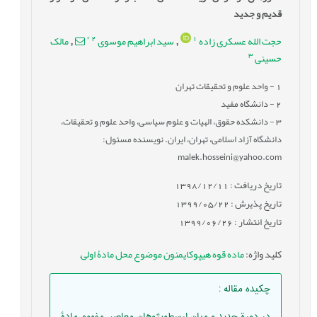
قدیم و جدید
*
2
1
حجت الله عسکری زاده
سید ابراهیم موسوی
مالک
,
,
3
حسینی
1
- واحد علوم و تحقیقات تهران
2
- دانشگاه مفید
3
- دانشکده حقوق، الهیات و علوم سیاسی، واحد علوم و تحقیقات،
دانشگاه آزاد اسلامی، تهران، ایران. نویسنده مسئول:
malek.hosseini@yahoo.com
تاریخ دریافت : 1398/12/11
تاریخ پذیرش : 1399/05/22
تاریخ انتشار : 1399/06/26
کلید واژه
:
ماده قوه هیپوکایمنون موضوع محل مادۀ اولی
,
چکیده مقاله
:
در دورة جدید و میان ارسطوپژوهان معاصر، مفهوم مادۀ