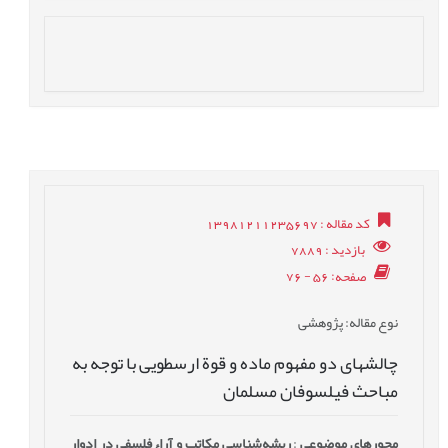
کد مقاله
: 13981211235697
بازدید
: 7889
صفحه
: 56 - 76
نوع مقاله
: پژوهشی
چالشهای دو مفهوم ماده و قوة ارسطویی با توجه به
مباحث فیلسوفان مسلمان
محورهای موضوعی
:
ریشه‌شناسی مکاتب و آراء فلسفی در ادوار