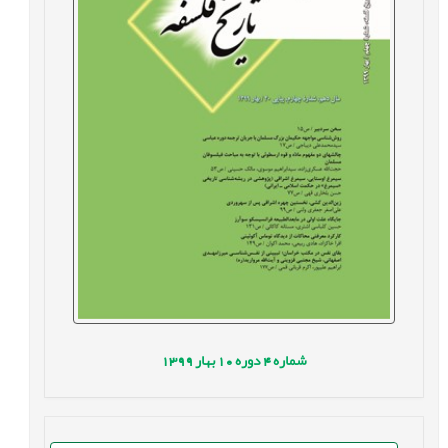
شماره
4
دوره
10
بهار
1399