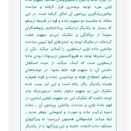
اولی مورد توجه بیشتری قرار گرفته و مباحث
چالش‌برانگیزی پیرامون آن شکل گرفته است. در این
مقاله، به مقایسه دو مفهوم ماده و قوه در فلسفة ارسطو
که بسیار به یکدیگر نزدیکند، پرداخته‌ایم. پژوهشگران
عموماً از دوگانگی و تفکیک این‌دو مفهوم غفلت
کرده‌اند؛ درحالیکه توجه به تمایزهای آنها تبیین مباحث
چالشی ماده اولی ارسطویی را آسانتر میکند. یکی از
این تمایزها توجه به هیپوکایمنون (زیرنهاد) بودن مادة
ارسطویی است که کمک میکند، از حیث استقلال
داشتن آن، با مفهوم قوه خلط نشود. در نوشته‌های
ارسطو، اصطلاح هوله و دونامیس (ماده و قوه) همواره
همراه یکدیگر بکار رفته است و این امر سبب شده
تفکیک این دو مفهوم دشوار باشد؛ درصورتيکه باید
توجه داشت که تفکیک این‌ دو مفهوم، نقشی اساسی در
فهم مادۀ اولی و مباحث چالشی پیرامون آن ـ مانند
نحوه ترکیب ماده و صورت و اینهمانی جوهر جدید ـ
ایفا میکند. فیلسوفانی همچون ابن‌سینا به ویژگیهای
مختلف ماده التفات داشته و این ویژگیها را از یکدیگر