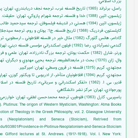
بزرگ اسلامي.
راسل، برتراند (1365) تاريخ فلسفه غرب، ترجمه نجف دريابندري، تهران: پرواز.
ژيلسون، اتين (1388) خدا و فلسفه، ترجمه شهرام پازوکي، تهران: حقيقت.
ژيلسون، اتين (1394) هستي در انديشه فيلسوفان، ترجمه سيدحميد طالب‌زاده و محمدرضا شمشيري، تهران: حکمت.
کاپلستون، فردريک (1368) تاريخ فلسفه، ج1: يونان و روم، ترجمه سيدجلال‌الدين مجتبوي، تهران: علمي و فرهنگي و سروش.
گادامر، هانس گئورگ (1382) مثال خير در فلسفه افلاطوني ـ ارسطويي، ترجمه حسن فتحي، تهران: حكمت.
گندمي نصرآبادي، رضا (1392) فيلون اسکندراني مؤسس فلسفه ديني، تهران: دانشگاه اديان و مذاهب و سازمان سمت.
ورنر، شارل (1382) حکمت يونان، ترجمه بزرگ نادرزاده، تهران: علمي و فرهنگي.
وال، ژان (1370) بحث در مابعدالطبيعه، ترجمه يحيي مهدوي و ديگران، تهران: خوارزمي.
مجتهدي، کريم (1375) فلسفه در قرون وسطي، تهران: اميرکبير.
مجتهدي، کريم (1394) افلاطونيان متأخر، از ادريوس تا ويکتور کوزن، تهران: پژوهشگاه علوم انساني و مطالعات فرهنگي.
قدير، س. ا. (1362) «تفکر اسکندراني و سرياني»، تاريخ فلس
پورجوادي، تهران: مرکز نشر دانشگاهي.
ياسپرس، كارل (1363) فلوطين، ترجمه محمدحسن لطفي، تهران: خوارزمي.
. Plutinus: The origon of Western Mysticism, Washington: Atma Books.
tion of Theology in the Greek Philosophy, vol. 2. Glassgow University.
us (Neoplatonism) and Seneca (Stoicism), Retrived from
u/933801/Providence-in-Plotinus-Neoplatonism-and-Seneca-Stoicism.
he Gifford lectures at St. Andrews. (1917-1918). Vol. I. New York: