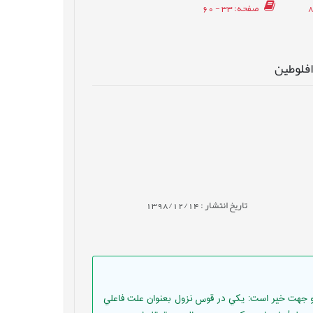
صفحه
: 33 - 60
افلوطين
تاریخ انتشار : 1398/12/14
دو جهت خير است: يكي در قوس نزول بعنوان علت فاعلي