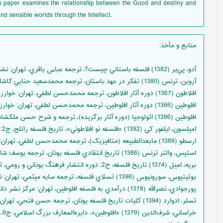
is paper examines the relationship between the Good and destiny and
nd sensible worlds through the Intellect.
منابع و مأخذ
:
آدو، پي‌ير (1382) فلسفه باستاني چيست؟، ترجمه عباس باقري، تهران: نشر علم.
آروين، ترنس (1380) تفکر در عهد باستان، ترجمه محمدسعيد حنايي کاشاني، تهران: قصيده.
افلاطون (1367) دوره آثار افلاطون، ترجمه محمدحسن لطفي، تهران: خوارزمي.
افلوطين (1366) دوره آثار افلوطين، ترجمه محمدحسن لطفي، تهران: خوارزمي.
افلوطين (1396) اثولوجيا (دوره آثار برگزيده)، ترجمه و شرح حسن ملکشاهي، تهران: سروش.
اميلسون، ايلفور کي (1392) «فلسفه نو افلاطوني»، تاريخ فلسفه راتلج، ج2: از ارسطو تا آگوستين، ترجمه علي معظمي، تهران: گيسا.
ارسطو (1389) مابعدالطبيعه (متافيزيک)، ترجمه محمدحسن لطفي، تهران: طرح نو.
استيس، والتر ترنس (1386) تاريخ انتقادي فلسفه يونان، ترجمه يوسف شاقول، قم: دانشگاه مفيد.
بريه، اميل (1374) تاريخ فلسفه، ج2: دوره انتشار فرهنگ يوناني و رومي، ترجمه عليمراد داودي، تهران: مرکز نشر دانشگاهي.
بوئيتيوس، سورونيوس (1396) تسلاي فلسفه، ترجمه سايه ميثمي، تهران: نگاه معاصر.
پورجوادي، نصرالله (1378) درآمدي به فلسفه افلوطين، تهران: مركز نشر دانشگاهي.
تسلر، ادوارد (1394) کليات تاريخ فلسفه يونان، ترجمه حسن فتحي، تهران: حکمت.
خر