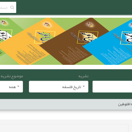
نشریه
موضوع نشریه
تاریخ فلسفه
همه
 افلوطين