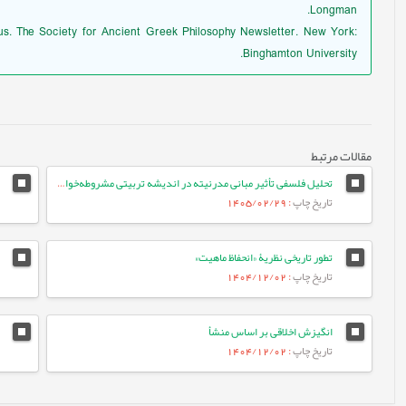
Longman.
nus. The Society for Ancient Greek Philosophy Newsletter. New York:
Binghamton University.
مقالات مرتبط
تحلیل فلسفی تأثیر مبانی مدرنیته در اندیشه تربیتی مشروطه‌خواهان ایران
تاریخ چاپ
: 1405/02/29
تطور تاریخی نظریۀ «انحفاظ ماهیت»
تاریخ چاپ
: 1404/12/02
انگیزش اخلاقی بر اساس منشأ
تاریخ چاپ
: 1404/12/02