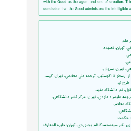
with the Good as the agent and end of creation. Th
concludes that the Good administers the intelligible a
اساني، شرف‌الدين (1379) «افلوطين»، دايره‌المعارف بزرگ اسلامي، ج9، زير نظر سيدمحمدکاظم بجنوردي، تهران: دايره المعارف