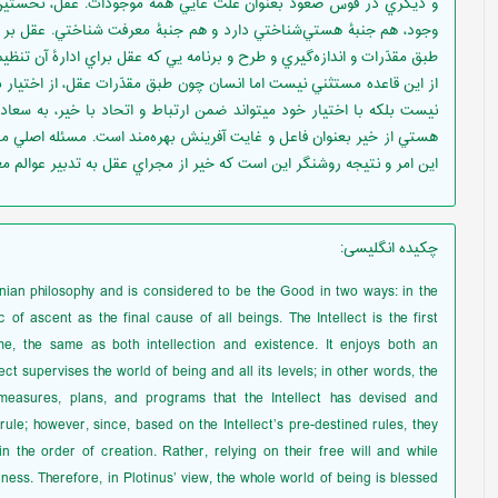
و ديگري در قوس صعود بعنوان علت غايي همه موجودات. عقل، نخستين
وجود، هم جنبۀ هستي‌شناختي دارد و هم جنبۀ معرفت شناختي. عقل بر 
طبق مقدّرات و اندازه‌گيري و طرح و برنامه ‌يي که عقل براي ادارۀ آن تن
از اين قاعده مستثني نيست اما انسان چون طبق مقدّرات عقل، از اختيار
نيست بلکه با اختيار خود ميتواند ضمن ارتباط و اتحاد با خير، به سعاد
هستي از خير بعنوان فاعل و غايت آفرينش بهره‌مند است. مسئله اصلي ما
اين امر و نتيجه روشنگر اين است كه خير از مجراي عقل به تدبير عوالم 
چکیده انگلیسی
:
tinian philosophy and is considered to be the Good in two ways: in the
of ascent as the final cause of all beings. The Intellect is the first
e, the same as both intellection and existence. It enjoys both an
ct supervises the world of being and all its levels; in other words, the
measures, plans, and programs that the Intellect has devised and
rule; however, since, based on the Intellect’s pre-destined rules, they
in the order of creation. Rather, relying on their free will and while
ness. Therefore, in Plotinus’ view, the whole world of being is blessed