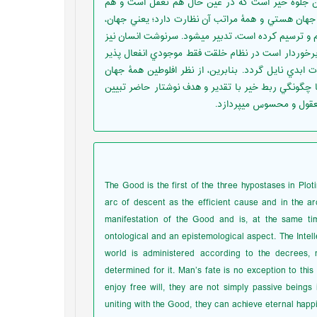
 جلوۀ خير است که در عين حال هم تعقل است و هم
جهان هستي و همۀ مراتب آن نظارت دارد؛ يعني جهان،
ظيم و ترسيم کرده است، تدبير ميشود. سرنوشت انسان نيز
 برخوردار است در نظام خلقت فقط موجودي انفعال پذير
ت ابدي نايل گردد. بنابرين، از نظر افلوطين همۀ جهان
 چگونگي ربط خير با تقدير و هدف نوشتار حاضر تبيين
معقول و محسوس ميپردازد.
The Good is the first of the three hypostases in Plo
arc of descent as the efficient cause and in the arc 
manifestation of the Good and is, at the same tim
ontological and an epistemological aspect. The Intelle
world is administered according to the decrees, 
determined for it. Man’s fate is no exception to this 
enjoy free will, they are not simply passive beings 
uniting with the Good, they can achieve eternal happi