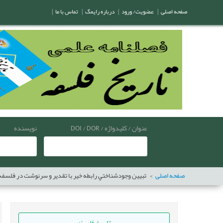
صفحه اصلی
|
عضویت/ ورود
|
درباره رایمگ
|
تماس با ما
|
عنوان / کلیدواژه / DOI / DOR
نویسنده
صفحه اصلی
تبيين وجودشناختي رابطه خير با تقدير و سرنوشت در فلسفه