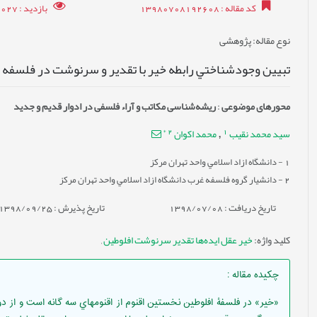
کد مقاله
: 13980708192608
بازدید
: 8027
نوع مقاله
: پژوهشی
تبيين وجودشناختي رابطه خير با تقدير و سرنوشت در فلسفه 
محورهای موضوعی
:
ریشه‌شناسی مکاتب و آراء فلسفی در ادوار قدیم و جدید
*
2
1
سيد محمد نقيب
محمد اكوان
,
1
- دانشگاه ازاد اسلامي واحد تهران مركز
2
- دانشيار گروه فلسفه غرب دانشگاه ازاد اسلامي واحد تهران مركز
تاریخ دریافت : 1398/07/08
تاریخ پذیرش : 1398/09/25
کلید واژه
:
خير عقل ايده‌ها تقدير سرنوشت افلوطين
,
چکیده مقاله
:
«خير» در فلسفۀ افلوطين نخستين اقنوم از اقنومهاي سه گانه است و از 