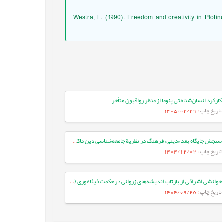
Westra, L. (1990). Freedom and creativity in Ploti
کارکرد انسان‌شناختی پنوما از منظر رواقیون متأخر
تاریخ چاپ
: 1405/02/29
سنجش جایگاه بعد «دینی» فرهنگ در نظریة جامعه‌شناسی دین ماکس وبر
تاریخ چاپ
: 1404/12/02
خوانشی اشراقی از بازتاب اندیشه‌های زروانی در حکمت فیثاغوری (مطالعه موردی: موقعیت کیهان‌شناسی فرکیدس)
تاریخ چاپ
: 1404/09/25