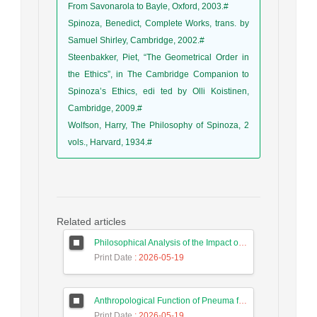
From Savonarola to Bayle, Oxford, 2003.#
Spinoza, Benedict, Complete Works, trans. by
Samuel Shirley, Cambridge, 2002.#
Steenbakker, Piet, “The Geometrical Order in
the Ethics”, in The Cambridge Companion to
Spinoza’s Ethics, edi ted by Olli Koistinen,
Cambridge, 2009.#
Wolfson, Harry, The Philosophy of Spinoza, 2
vols., Harvard, 1934.#
Related articles
Philosophical Analysis of the Impact of Foundations of Modernity on the Educational Thought of Iranian Constitutionalists
Print Date
: 2026-05-19
Anthropological Function of Pneuma from the Perspective of Later Stoics
Print Date
: 2026-05-19