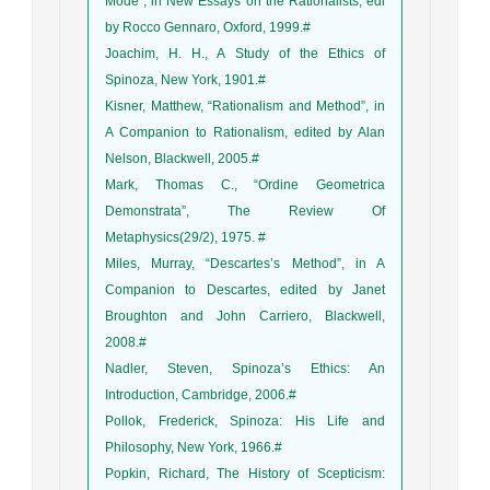
Mode”, in New Essays on the Rationalists, edi
by Rocco Gennaro, Oxford, 1999.#
Joachim, H. H., A Study of the Ethics of
Spinoza, New York, 1901.#
Kisner, Matthew, “Rationalism and Method”, in
A Companion to Rationalism, edited by Alan
Nelson, Blackwell, 2005.#
Mark, Thomas C., “Ordine Geometrica
Demonstrata”, The Review Of
Metaphysics(29/2), 1975. #
Miles, Murray, “Descartes’s Method”, in A
Companion to Descartes, edited by Janet
Broughton and John Carriero, Blackwell,
2008.#
Nadler, Steven, Spinoza’s Ethics: An
Introduction, Cambridge, 2006.#
Pollok, Frederick, Spinoza: His Life and
Philosophy, New York, 1966.#
Popkin, Richard, The History of Scepticism: