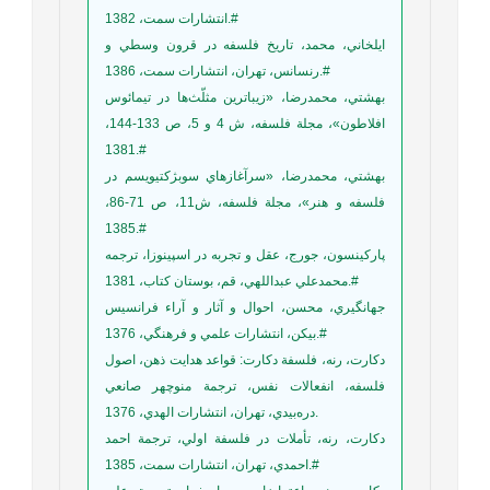
انتشارات سمت، 1382.#
ايلخاني، محمد، تاريخ فلسفه در قرون وسطي و
رنسانس، تهران، انتشارات سمت، 1386.#
بهشتي، محمدرضا، «زيباترين مثلّث‌ها در تيمائوس
افلاطون»، مجلة فلسفه، ش 4 و 5، ص 133-144،
1381.#
بهشتي، محمدرضا، «سرآغازهاي سوبژکتيويسم در
فلسفه و هنر»، مجلة فلسفه، ش11، ص 71-86،
1385.#
پارکينسون، جورج، عقل و تجربه در اسپينوزا، ترجمه
محمدعلي عبداللهي، قم، بوستان کتاب، 1381.#
جهانگيري، محسن، احوال و آثار و آراء فرانسيس
بيکن، انتشارات علمي و فرهنگي، 1376.#
دکارت، رنه، فلسفة دکارت: قواعد هدايت ذهن، اصول
فلسفه، انفعالات نفس، ترجمة منوچهر صانعي
دره‌بيدي، تهران، انتشارات الهدي، 1376.
دکارت، رنه، تأملات در فلسفة اولي، ترجمة احمد
احمدي، تهران، انتشارات سمت، 1385.#