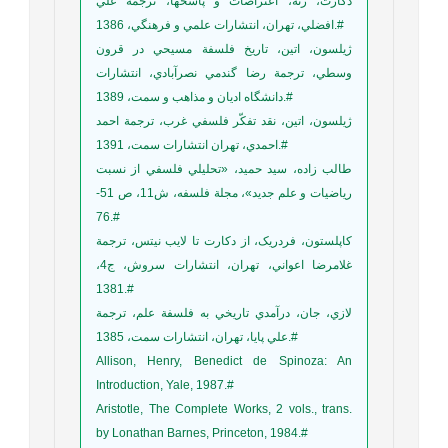
دکارت، رنه، اعتراضات و پاسخها، ترجمة علي
افضلي، تهران، انتشارات علمي و فرهنگي، 1386.#
ژيلسون، اتين، تاريخ فلسفة مسيحي در قرون
وسطي، ترجمة رضا گندمي نصرآبادي، انتشارات
دانشگاه اديان و مذاهب و سمت، 1389.#
ژيلسون، اتين، نقد تفکّر فلسفي غرب، ترجمة احمد
احمدي، تهران انتشارات سمت، 1391.#
طالب زاده، سيد حميد، «تحليلي فلسفي از نسبت
رياضيات و علم جديد»، مجلة فلسفه، ش11، ص 51-
76.#
کاپلستون، فردريک، از دکارت تا لايب نيتس، ترجمة
غلامرضا اعواني، تهران، انتشارات سروش، ج4،
1381.#
لازي، جان، درآمدي تاريخي به فلسفة علم، ترجمة
علي پايا، تهران، انتشارات سمت، 1385.#
Allison, Henry, Benedict de Spinoza: An
Introduction, Yale, 1987.#
Aristotle, The Complete Works, 2 vols., trans.
by Lonathan Barnes, Princeton, 1984.#