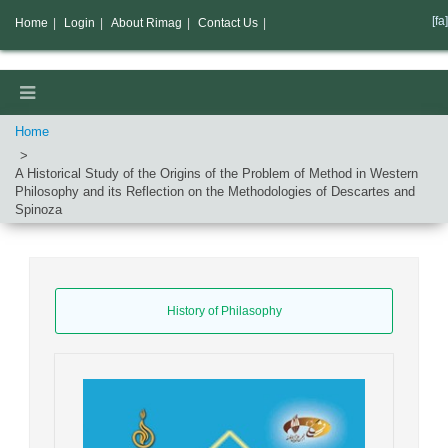
[fa]
Home
|
Login
|
About Rimag
|
Contact Us
|
Home
A Historical Study of the Origins of the Problem of Method in Western
Philosophy and its Reflection on the Methodologies of Descartes and
Spinoza
History of Philasophy