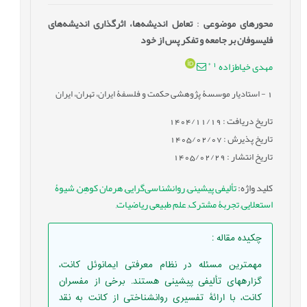
محورهای موضوعی
:
تعامل اندیشه‌ها، اثرگذاری اندیشه‌های
فلیسوفان بر جامعه و تفکر پس از خود
*
1
مهدی خیاط‌زاده
1
- استادیار موسسۀ پژوهشی حکمت و فلسفۀ ایران، تهران، ایران
تاریخ دریافت : 1404/11/19
تاریخ پذیرش : 1405/02/07
تاریخ انتشار : 1405/02/29
کلید واژه
:
تألیفی پیشینی
,
روانشناسی‌گرایی
,
هرمان کوهِن
,
شیوۀ
استعلایی
,
تجربۀ مشترک
,
علم طبیعی ریاضیات
,
چکیده مقاله
:
مهمترین مسئله در نظام معرفتی ایمانوئل کانت،
گزاره­های تألیفی پیشینی هستند. برخی از مفسران
کانت، با ارائۀ تفسیری روانشناختی از کانت به نقد