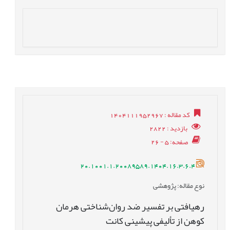
کد مقاله
: 1404111952967
بازدید
: 2822
صفحه
: 5 - 26
20.1001.1.20089589.1404.16.3.6.4
نوع مقاله
: پژوهشی
رهیافتی بر تفسیر ضد روان‌شناختی هرمان
کوهن از تألیفی پیشینی کانت