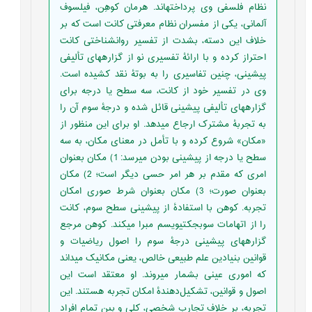
نظام فلسفی وی پرداخته­اند. هرمان کوهِن، فیلسوف
آلمانی، یکی از مفسران نظام معرفتی کانت است که بر
خلاف این دسته، بشدت از تفسیر روانشناختی کانت
احتراز کرده و با ارائۀ تفسیری نو از گزاره­های تألیفی
پیشینی، چنین تفاسیری را به بوتۀ نقد کشیده است.
وی در تفسیر خود از کانت، سه سطح یا درجه برای
گزاره­های تألیفی پیشینی قائل شده و درجۀ سوم آن را
به تجربۀ مشترک ارجاع میدهد. او برای این منظور از
«مکان» شروع کرده و با تأمل در معنای مکان، به سه
سطح یا درجه از پیشینی بودن میرسد: 1) مکان بعنوان
امری که مقدم بر هر امر حسی دیگر است؛ 2) مکان
بعنوان صورت؛ 3) مکان بعنوان شرط صوری امکان
تجربه. کوهن با استفادۀ از پیشینی سطح سوم، کانت
را از اتهامات سوبجکتیویسم مبرا میکند. کوهن مرجع
گزاره­های پیشینی درجۀ سوم را اصول ریاضیات و
قوانین بنیادین علم طبیعی خالص، یعنی مکانیک میداند
که اموری عینی بشمار میروند. او معتقد است این
اصول و قوانین، تشکیل‌دهندۀ امکان تجربه هستند. این
تجربه، بر خلاف تجارب شخصی، کلی و بین تمام افراد