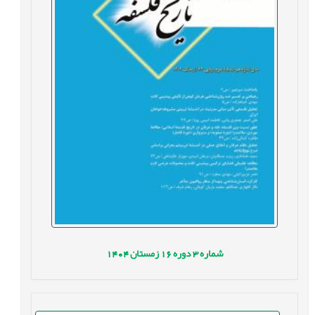
شماره
3
دوره
16
زمستان
1404