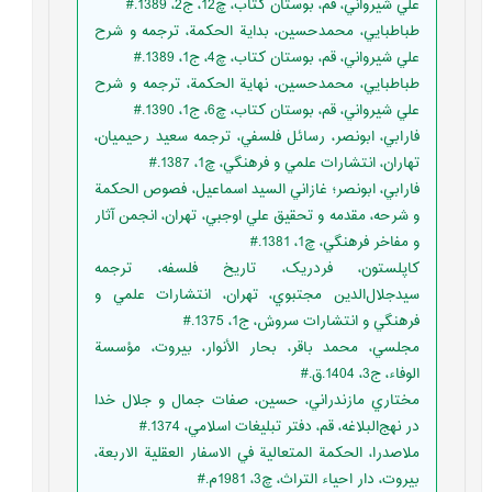
علي شيرواني، قم، بوستان کتاب، چ12، ج2، 1389.#
طباطبايي، محمدحسين، بداية الحکمة، ترجمه و شرح
علي شيرواني، قم، بوستان کتاب، چ4، ج1، 1389.#
طباطبايي، محمدحسين، نهاية الحکمة، ترجمه و شرح
علي شيرواني، قم، بوستان کتاب، چ6، ج1، 1390.#
فارابي، ابونصر، رسائل فلسفي، ترجمه سعيد رحيميان،
تهاران، انتشارات علمي و فرهنگي، چ1، 1387.#
فارابي، ابونصر؛ غازاني السيد اسماعيل،‏ فصوص الحكمة
و شرحه، ‏مقدمه و تحقيق علي اوجبي‏، ‏تهران‏، انجمن آثار
و مفاخر فرهنگي، چ1، 1381.#
کاپلستون، فردريک، تاريخ فلسفه، ترجمه
سيدجلال‌الدين مجتبوي، تهران، انتشارات علمي و
فرهنگي و انتشارات سروش، ج1، 1375.#
‏مجلسي، محمد باقر، بحار الأنوار، بيروت‏، مؤسسة
الوفاء، ج3، 1404.ق.#
مختاري مازندراني، حسين، صفات جمال و جلال خدا
در نهج‌البلاغه، قم، دفتر تبليغات اسلامي، 1374.#
ملاصدرا، الحكمة المتعالية في الاسفار العقلية الاربعة،
بيروت‏، دار احياء التراث‏، چ3، 1981م.#