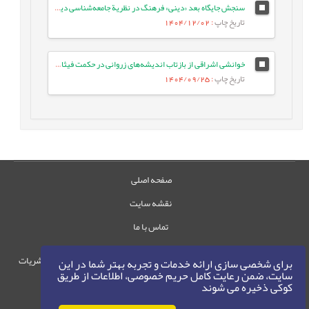
سنجش جایگاه بعد «دینی» فرهنگ در نظریة جامعه‌شناسی دین ماکس وبر
تاریخ چاپ
: 1404/12/02
خوانشی اشراقی از بازتاب اندیشه‌های زروانی در حکمت فیثاغوری (مطالعه موردی: موقعیت کیهان‌شناسی فرکیدس)
تاریخ چاپ
: 1404/09/25
صفحه اصلی
نقشه سایت
تماس با ما
حقوق این وب‌سایت متعلق به سامانه مدیریت نشریات
برای شخصی سازی ارائه خدمات و تجربه بهتر شما در این
سایت، ضمن رعایت کامل حریم خصوصی، اطلاعات از طریق
رایمگ است.
کوکی ذخیره می شوند
حق نشر
1405-1396
©