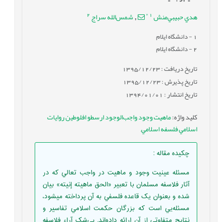
2
*
1
هدي حبيبي‌منش
شمس‌الله سراج
,
1
- دانشگاه ايلام
2
- دانشگاه ايلام
تاریخ دریافت : 1395/12/23
تاریخ پذیرش : 1395/12/23
تاریخ انتشار : 1394/01/01
کلید واژه
:
ماهيت وجود واجب‌الوجود ارسطو افلوطين روايات
اسلامي فلسفه اسلامي
,
چکیده مقاله
:
مسئله عينيت وجود و ماهيت در واجب تعالي که در
آثار فلاسفه مسلمان با تعبير «الحق ماهيته إنيته» بيان
شده و بعنوان يک قاعده فلسفي به آن پرداخته ميشود،
مسئله‌يي است که بزرگان حکمت اسلامي تفاسير و
نتايج متفاوتي از آن ارائه داده‌اند. بي‌شک آراء فلاسفه