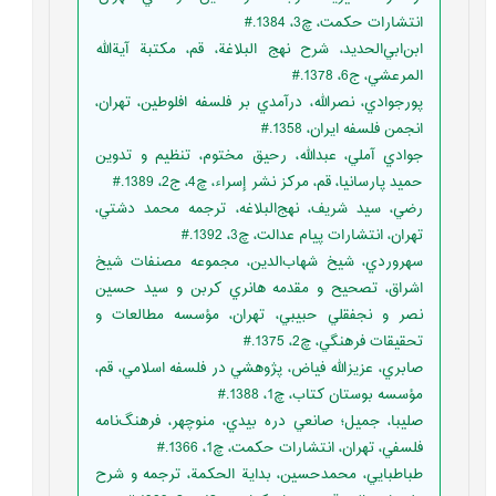
انتشارات حكمت، چ3، 1384.‏#
ابن‌ابي‌الحديد، شرح نهج البلاغة، قم، مكتبة آيةالله
المرعشي، ج6، 1378.#
پورجوادي، نصرالله، درآمدي بر فلسفه افلوطين، تهران،
انجمن فلسفه ايران، 1358.#
جوادي آملي، عبدالله، رحيق مختوم، تنظيم و تدوين
حميد پارسانيا، قم، مرکز نشر إسراء، چ4، ج2، 1389.#
رضي، سيد شريف، نهج‌البلاغه، ترجمه محمد دشتي،
تهران، انتشارات پيام عدالت، چ3، 1392.#
سهروردي، شيخ شهاب‌الدين، مجموعه مصنفات شيخ
اشراق‏، تصحيح و مقدمه هانري كربن و سيد حسين
نصر و نجفقلي حبيبي‏، تهران‏، مؤسسه مطالعات و
تحقيقات فرهنگي، چ2، 1375.‏#
صابري، عزيزالله فياض، پژوهشي در فلسفه اسلامي، قم،
مؤسسه بوستان کتاب، چ1، 1388.#
صليبا، ‏جميل؛ صانعي دره بيدي، منوچهر، فرهنگ‌نامه
فلسفي، تهران‏، انتشارات حكمت‏، چ1، 1366.#
طباطبايي، محمدحسين، بداية الحکمة، ترجمه و شرح