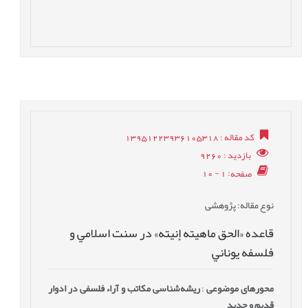
کد مقاله
: 13951223936105318
بازدید
: 9260
صفحه
: 1 - 10
نوع مقاله
: پژوهشی
قاعده «الحق ماهيته إنيته» در سنت اسلامي و
فلسفه يوناني
محورهای موضوعی
:
ریشه‌شناسی مکاتب و آراء فلسفی در ادوار
قدیم و جدید