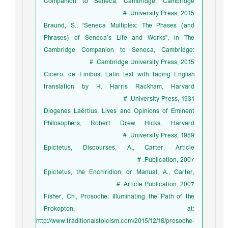
Companion to Seneca, Cambridge: Cambridge
University Press, 2015. #
Braund, S., “Seneca Multiplex: The Phases (and
Phrases) of Seneca’s Life and Works”, in The
Cambridge Companion to Seneca, Cambridge:
Cambridge University Press, 2015. #
Cicero, de Finibus, Latin text with facing English
translation by H. Harris Rackham, Harvard
University Press, 1931. #
Diogenes Laërtius, Lives and Opinions of Eminent
Philosophers, Robert Drew Hicks, Harvard
University Press, 1959. #
Epictetus, Discourses, A., Carter, Article
Publication, 2007. #
Epictetus, the Enchiridion, or Manual, A., Carter,
Article Publication, 2007. #
Fisher, Ch., Prosoche: Illuminating the Path of the
Prokopton, at:
http://www.traditionalstoicism.com/2015/12/18/prosoche-