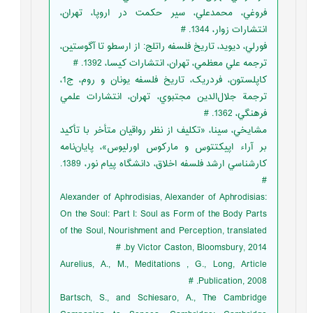
فروغي، محمدعلي، سير حکمت در اروپا، تهران،
انتشارات زوار، 1344. #
فورلي، ديويد، تاريخ فلسفه راتلج: از ارسطو تا آگوستين،
ترجمه علي معظمي، تهران، انتشارات کيسا، 1392. #
کاپلستون، فردريک، تاريخ فلسفه يونان و روم، ج1،
ترجمة جلال‌الدين مجتبوي، تهران، انتشارات علمي
فرهنگي، 1362. #
مشايخي، سينا، «تکليف از نظر رواقيان متأخر با تأکيد
بر آراء اپيکتتوس و مارکوس اورليوس»، پايان‌نامه
کارشناسي ارشد فلسفه اخلاق، دانشگاه پيام نور، 1389.
#
Alexander of Aphrodisias, Alexander of Aphrodisias:
On the Soul: Part I: Soul as Form of the Body Parts
of the Soul, Nourishment and Perception, translated
by Victor Caston, Bloomsbury, 2014. #
Aurelius, A., M., Meditations , G., Long, Article
Publication, 2008. #
Bartsch, S., and Schiesaro, A., The Cambridge