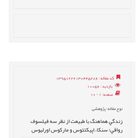
کد مقاله
: 13951222130445286
بازدید
: 10056
صفحه
: 1 - 10
نوع مقاله
: پژوهشی
زندگي هماهنگ با طبيعت از نظر سه فيلسوف
رواقي؛ سنکا، اپيکتتوس و مارکوس اورليوس