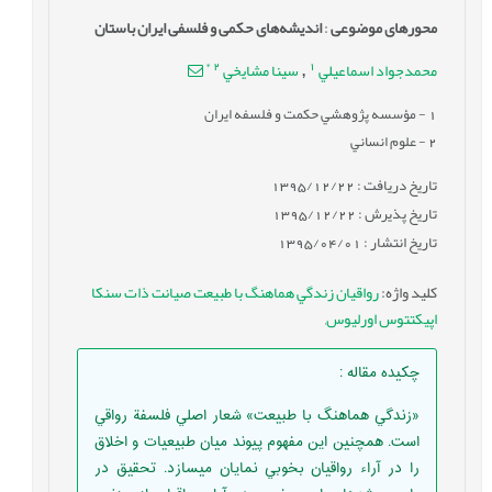
محورهای موضوعی
:
اندیشه‌های حکمی و فلسفی ایران باستان
*
2
1
محمدجواد اسماعيلي
سينا مشايخي
,
1
- مؤسسه پژوهشي حكمت و فلسفه ايران
2
- علوم انساني
تاریخ دریافت : 1395/12/22
تاریخ پذیرش : 1395/12/22
تاریخ انتشار : 1395/04/01
کلید واژه
:
رواقيان زندگي هماهنگ با طبيعت صيانت ذات سنکا
اپيکتتوس اورليوس
,
چکیده مقاله
:
«زندگي هماهنگ با طبيعت» شعار اصلي فلسفة رواقي
است. همچنين اين مفهوم پيوند ميان طبيعيات و اخلاق
را در آراء رواقيان بخوبي نمايان ميسازد. تحقيق در