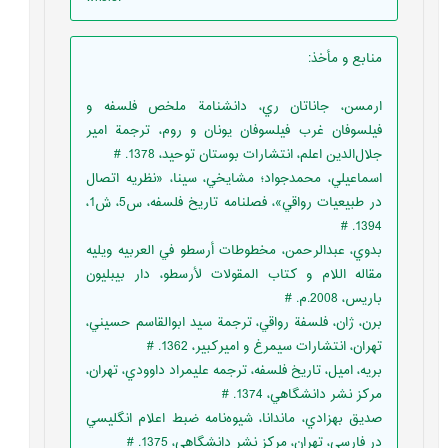
منابع و مأخذ
:
ارمسن، جاناتان ري، دانشنامة ملخص فلسفه و
فيلسوفان غرب فيلسوفان يونان و روم، ترجمة امير
جلال‌الدين اعلم، انتشارات بوستان توحيد، 1378. #
اسماعيلي، محمدجواد؛ مشايخي، سينا، «نظريه اتصال
در طبيعيات رواقي»، فصلنامه تاريخ فلسفه، س5، ش1،
1394. #
بدوي، عبدالرحمن، مخطوطات أرسطو في العربيه ويليه
مقاله اللام و کتاب المقولات لأرسطو، دار بيبليون
باريس، 2008.م. #
برن، ژان، فلسفة رواقي، ترجمة سيد ابوالقاسم حسيني،
تهران، انتشارات سيمرغ و اميركبير، 1362. #
بريه، اميل، تاريخ فلسفه، ترجمه عليمراد داوودي، تهران،
مركز نشر دانشگاهي، 1374. #
صديق بهزادي، ماندانا، شيوه‌نامه ضبط اعلام انگليسي
در فارسي، تهران، مرکز نشر دانشگاهي، 1375. #