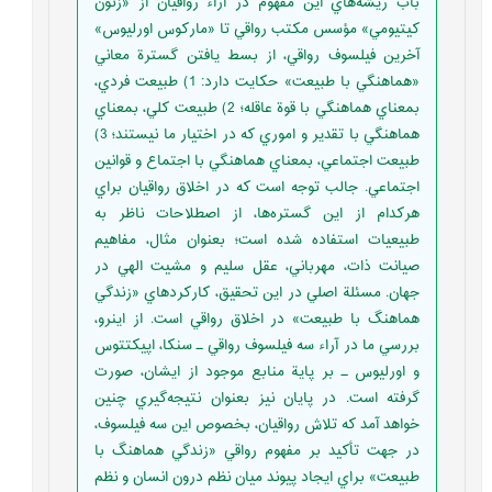
باب ريشه‌هاي اين مفهوم در آراء رواقيان از «زنون
کيتيومي» مؤسس مکتب رواقي تا «مارکوس اورليوس»
آخرين فيلسوف رواقي، از بسط يافتن گسترة معاني
«هماهنگي با طبيعت» حکايت دارد: 1) طبيعت فردي،
بمعناي هماهنگي با قوة عاقله؛ 2) طبيعت کلي، بمعناي
هماهنگي با تقدير و اموري که در اختيار ما نيستند؛ 3)
طبيعت اجتماعي، بمعناي هماهنگي با اجتماع و قوانين
اجتماعي. جالب توجه است که در اخلاق رواقيان براي
هرکدام از اين گستره‌ها، از اصطلاحات ناظر به
طبيعيات استفاده شده است؛ بعنوان مثال، مفاهيم
صيانت ذات، مهرباني، عقل سليم و مشيت الهي در
جهان. مسئلة اصلي در اين تحقيق، کارکردهاي «زندگي
هماهنگ با طبيعت» در اخلاق رواقي است. از اينرو،
بررسي ما در آراء سه فيلسوف رواقي ـ سنکا، اپيکتتوس
و اورليوس ـ بر پاية منابع موجود از ايشان، صورت
گرفته است. در پايان نيز بعنوان نتيجه‌گيري چنين
خواهد آمد که تلاش رواقيان، بخصوص اين سه فيلسوف،
در جهت تأکيد بر مفهوم رواقي «زندگي هماهنگ با
طبيعت» براي ايجاد پيوند ميان نظم درون انسان و نظم