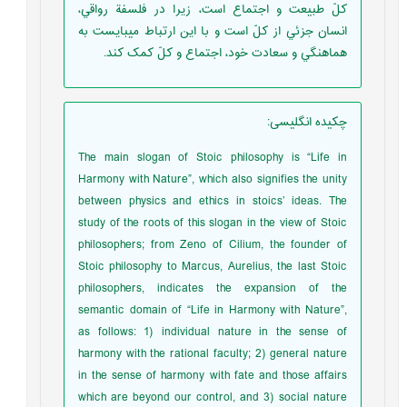
کلّ طبيعت و اجتماع است، زيرا در فلسفة رواقي،
انسان جزئي از کلّ است و با اين ارتباط ميبايست به
هماهنگي و سعادت خود، اجتماع و کلّ کمک کند.
چکیده انگلیسی
:
The main slogan of Stoic philosophy is “Life in
Harmony with Nature”, which also signifies the unity
between physics and ethics in stoics’ ideas. The
study of the roots of this slogan in the view of Stoic
philosophers; from Zeno of Cilium, the founder of
Stoic philosophy to Marcus, Aurelius, the last Stoic
philosophers, indicates the expansion of the
semantic domain of “Life in Harmony with Nature”,
as follows: 1) individual nature in the sense of
harmony with the rational faculty; 2) general nature
in the sense of harmony with fate and those affairs
which are beyond our control, and 3) social nature