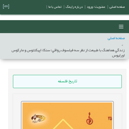
[en]
صفحه اصلی
|
عضویت/ ورود
|
درباره رایمگ
|
تماس با ما
|
صفحه اصلی
زندگي هماهنگ با طبيعت از نظر سه فيلسوف رواقي؛ سنکا، اپيکتتوس و مارکوس
اورليوس
تاریخ فلسفه