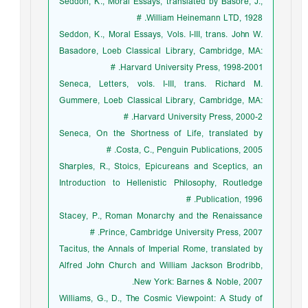
Seddon, K., Moral Essays, translated by Basore, J.,
William Heinemann LTD, 1928. #
Seddon, K., Moral Essays, Vols. I-III, trans. John W.
Basadore, Loeb Classical Library, Cambridge, MA:
Harvard University Press, 1998-2001. #
Seneca, Letters, vols. I-III, trans. Richard M.
Gummere, Loeb Classical Library, Cambridge, MA:
Harvard University Press, 2000-2. #
Seneca, On the Shortness of Life, translated by
Costa, C., Penguin Publications, 2005. #
Sharples, R., Stoics, Epicureans and Sceptics, an
Introduction to Hellenistic Philosophy, Routledge
Publication, 1996. #
Stacey, P., Roman Monarchy and the Renaissance
Prince, Cambridge University Press, 2007. #
Tacitus, the Annals of Imperial Rome, translated by
Alfred John Church and William Jackson Brodribb,
New York: Barnes & Noble, 2007.
Williams, G., D., The Cosmic Viewpoint: A Study of