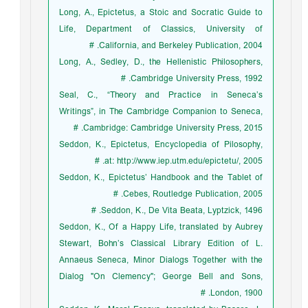
Long, A., Epictetus, a Stoic and Socratic Guide to
Life, Department of Classics, University of
California, and Berkeley Publication, 2004. #
Long, A., Sedley, D., the Hellenistic Philosophers,
Cambridge University Press, 1992. #
Seal, C., “Theory and Practice in Seneca’s
Writings”, in The Cambridge Companion to Seneca,
Cambridge: Cambridge University Press, 2015. #
Seddon, K., Epictetus, Encyclopedia of Pilosophy,
at: http://www.iep.utm.edu/epictetu/, 2005. #
Seddon, K., Epictetus’ Handbook and the Tablet of
Cebes, Routledge Publication, 2005. #
Seddon, K., De Vita Beata, Lyptzick, 1496. #
Seddon, K., Of a Happy Life, translated by Aubrey
Stewart, Bohn’s Classical Library Edition of L.
Annaeus Seneca, Minor Dialogs Together with the
Dialog "On Clemency"; George Bell and Sons,
London, 1900. #