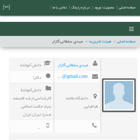
[en]
صفحه اصلی
|
عضویت/ ورود
|
درباره رایمگ
|
تماس با ما
|
صفحه اصلی
هیئت تحریریه
مهدی
سلطانی گازار
مهدی سلطانی گازار
دانش آموخته
دکترا
msgazar@gmail.com
دانش‌آموختۀ
دانشگاه علامه
کارشناسی ارشد فلسفه،
طباطبایی
بنیاد حکمت اسلامی
صدرا، تهران، ایران
02188153221