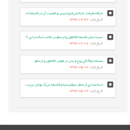
جایگاه معرفت¬شناختی فرونسیس و اهمیت آن در فلسفۀ اخلاق ارسطو
تاریخ چاپ
: 1398/09/27
نسبت ميان فلسفه افلاطون و ارسطو در مکتب اسکندراني (آمونيوسي)
تاریخ چاپ
: 1398/07/08
مسئله دوگانگي روح و بدن در هومر، افلاطون و ارسطو
تاریخ چاپ
: 1398/05/08
انسانمداري از منظر سوفيستها و فلاسفه بزرگ يونان؛ بررسي وجوه اشتراک و افتراق ديدگاهها
تاریخ چاپ
: 1398/05/07