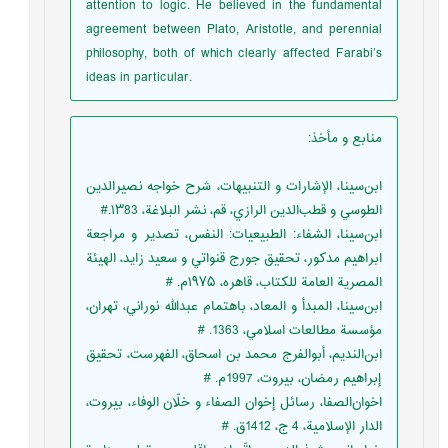
attention to logic. He believed in the fundamental
agreement between Plato, Aristotle, and perennial
philosophy, both of which clearly affected Farabi’s
ideas in particular.
منابع و مأخذ
:
ابن‌سينا، الإشارات و التنبيهات، شرح خواجه نصيرالدين
الطوسي و قطب‌الدين الرازي، قم، نشر البلاغة، ۱۳83.#
ابن‌سينا، الشفاء: الطبيعيات: النفس، تصدير و مراجعة
ابراهيم مدكور، تحقيق جورج قنواتي و سعيد زايد، الهيئة
المصرية العامة للكتاب، قاهره، ۱۹۷۵م. #
ابن‌سينا، المبدأ و المعاد، باهتمام عبدالله نوراني، تهران،
مؤسسة مطالعات اسلامي، 1363. #
ابن‌النديم، أبوالفرج محمد بن اسحاق، الفهرست، تحقيق
إبراهيم رمضان، بيروت، 1997م. #
اخوان‌الصفا، رسائل إخوان الصفاء و خلّان الوفاء، بيروت،
الدار الإسلامية، 4 ج، 1412ق. #