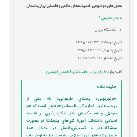
محورهای موضوعی
:
اندیشه‌های حکمی و فلسفی ایران باستان
1
مهدي عظيمي
1
- دانشگاه تهران
تاریخ دریافت : 1395/12/23
تاریخ پذیرش : 1395/12/23
تاریخ انتشار : 1394/03/31
کلید واژه
:
فرفوريوس فلسفة نوافلاطوني فلوطين
,
چکیده مقاله
:
«فرفوريوس» بمعناي «ارغواني» نام يکي از
برجسته‌ترين نمايندگان فلسفة نوافلاطوني است که هم
خودش و هم مکتبش تأثير انکارناپذيري بر فلسفة
اسلامي داشته‌اند. آموزة کلّي‌هاي پنجگانة او بصورت
موشکافانه‌تر و گسترش‌يافته‌تر در مدخل همة
منطق‌نوشته‌هاي دورۀ اسلامي نشست. نظرية او در باب