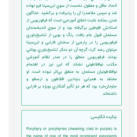
اتحاد عاقل و معقول، نخست از سوي ابن‌سينا فرو نهاده
شد و سپس ملاصدرا آن را پذيرفت و برکشيد. خداگون
شدن بمثابه غايت اخلاق آموزه‌‌يي است که فرفوريوس از
استادش فلوطين برگرفته بود و از سوي انديشمندان
مسلمان قبول عام يافت. رنگ و بويي از تناسخ‌باوري
فرفوريوس را در پاره‌يي از سخنان فارابي و ابن‌سينا
ميتوان رصد کرد؛ گرچه آن دو منکر تناسخ‌باوري يوناني
بودند. فرفوريوس منطق را در صدر نظام آموزشي
مکتب نوافلاطوني نشاند که اين نيز در اهتمام
نوافلاطونيان مسلمان به منطق بي‌اثر نبوده است. او
معتقد به همرايي بنيادين افلاطون و ارسطو و
جاودان‌خرد بود که هر دو تأثير آشکاري بويژه بر فارابي
داشته‌اند.
چکیده انگلیسی
:
Porphyry or porphyries (meaning clad in purple) is
the name of one of the most prominent exponents