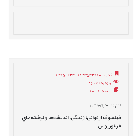
کد مقاله
: 13951223118235329
بازدید
: 9604
صفحه
: 1 - 10
نوع مقاله
: پژوهشی
فيلسوف ارغواني؛ زندگي، انديشه‌ها و نوشته‌هاي
فرفوريوس