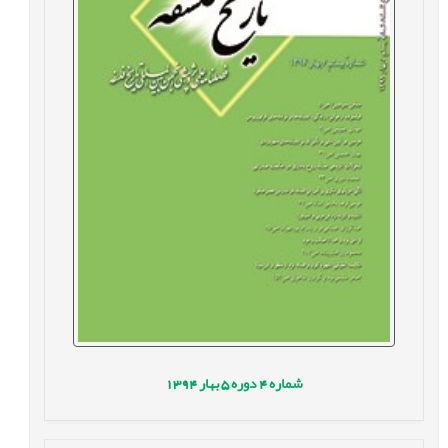
شماره
4
دوره
5
بهار
1394