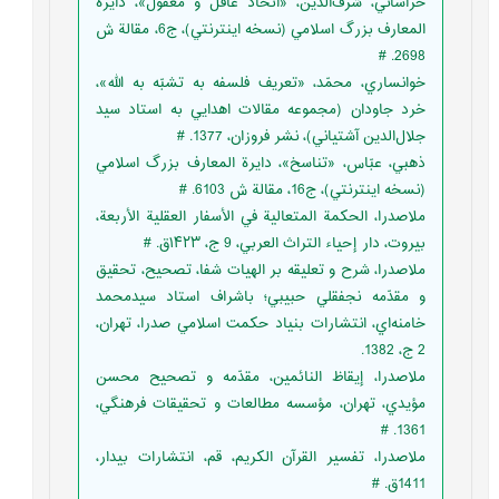
خراساني، شرف‌الدين، «اتّحاد عاقل و معقول»، دايرة
المعارف بزرگ اسلامي (نسخه‌ اينترنتي)، ج6، مقالة ش
2698. #
خوانساري، محمّد، «تعريف فلسفه به تشبّه به الله»،
خرد جاودان (مجموعه مقالات اهدايي به استاد سيد
جلال‌الدين آشتياني)، نشر فروزان، 1377. #
ذهبي، عبّاس، «تناسخ»، دايرة المعارف بزرگ اسلامي
(نسخه‌ اينترنتي)، ج16، مقالة ش 6103. #
ملاصدرا، الحکمة المتعالية في الأسفار العقلية الأربعة،
بيروت، دار إحياء التراث العربي، 9 ج، ۱۴۲۳ق. #
ملاصدرا، شرح و تعليقه بر الهيات شفا، تصحيح، تحقيق
و مقدّمه نجفقلي حبيبي؛ باشراف استاد سيدمحمد
خامنه‌اي، انتشارات بنياد حکمت اسلامي صدرا، تهران،
2 ج، 1382.
ملاصدرا، إيقاظ النائمين، مقدّمه و تصحيح محسن
مؤيدي، تهران، مؤسسه‌ مطالعات و تحقيقات فرهنگي،
1361. #
ملاصدرا، تفسير القرآن الکريم، قم، انتشارات بيدار،
1411ق. #