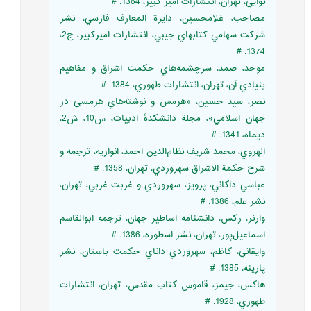
نوايي، تهران، انتشارات امير کبير، 1364. #
مصاحب، غلامحسين، دايرة المعارف فارسي، نشر
شركت سهامي كتابهاي جيبي، انتشارات اميرکبير، ج2،
1374. #
موحد، صمد، سرچشمه‌هاي حكمت اشراق و مفاهيم
بنيادي آن، تهران، انتشارات طهوري، 1384. #
نصر، سيد حسين، «هرمس و نوشته‌هاي هرمسي در
جهان اسلامي»، مجلة دانشکدۀ ادبيات، س10، ش2،
ديماه، 1341. #
الهروي، محمد شريف نظام‌الدين احمد، انواريه، ترجمه و
شرح حکمة الاشراق سهروردي، تهران، 1358. #
عباسي داکاني، پرويز، سهروردي و غربت غربي، تهران،
نشر علم، 1386. #
وارنر، رکس، دانشنامه اساطير جهان، ترجمه ابوالقاسم
اسماعيل‌پور، تهران، نشر اسطوره، 1386. #
وايقاني، كاظم، سهروردي داناي حكمت باستان، نشر
پارينه، 1385. #
هاکس، جيمز، قاموس كتاب مقدس، تهران، انتشارات
طهوري، 1928. #