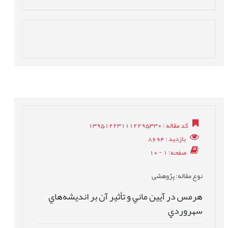
کد مقاله
: 139512231112295330
بازدید
: 8694
صفحه
: 1 - 10
نوع مقاله
: پژوهشی
هرمس در آيين ماني و تأثير آن بر انديشه‌هاي
سهروردي