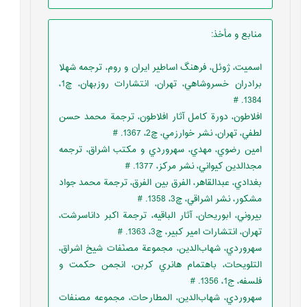
منابع و مأخذ
:
اسميت، ژوئل، فرهنگ اساطير ايران و روم، ترجمه شهلا
برادران خسروشاهي، تهران، انتشارات روزبهان، چ1،
1384. #
افلاطون، دورة کامل آثار افلاطون، ترجمة محمد حسن
لطفي، تهران، نشر خوارزمي، چ2، 1367. #
امين رضوي، مهدي، سهروردي و مكتب اشراق، ترجمه
مجدالدين كيواني، نشر مركز، 1377. #
بغدادي، عبدالقاهر، الفرق بين الفرق، ترجمة محمد جواد
مشکور، نشر اشراقي، چ3، 1358. #
بيروني، ابوريحان، آثار الباقيه، ترجمة اکبر داناسرشت،
تهران، انتشارات امير کبير، چ3، 1363. #
سهروردي، شهاب‌الدين، مجموعة مصنّفات شيخ اشراق،
التلويحات، باهتمام هانري کربن، انجمن حکمت و
فلسفه، ج1، 1356. #
سهروردي، شهاب‌الدين، المطارحات، مجموعه مصنفات