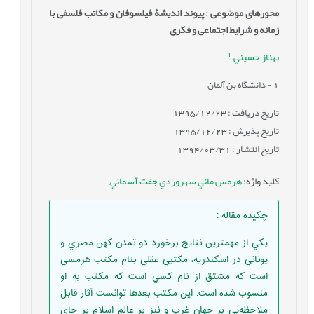
محورهای موضوعی
:
پیوند اندیشۀ فیلسوفان و مکاتب فلسفی با
زمانه و شرایط اجتماعی و فکری
1
بهناز حسيني
1
- دانشگاه بن آلمان
تاریخ دریافت : 1395/12/23
تاریخ پذیرش : 1395/12/23
تاریخ انتشار : 1394/03/31
کلید واژه
:
هرمس ماني سهروردي جفت آسماني
,
چکیده مقاله
:
يکي از مهمترين نتايج برخورد دو تمدن کهن مصري و
يوناني در اسکندريه، مکتبي عقلي بنام مكتب هرمسي
است که مشتق از نام کسي است که مکتب به او
منسوب شده است. اين مکتب بعدها توانست آثار قابل
ملاحظه‌يي بر جهان غرب و نيز بر عالم اسلام بر جاي