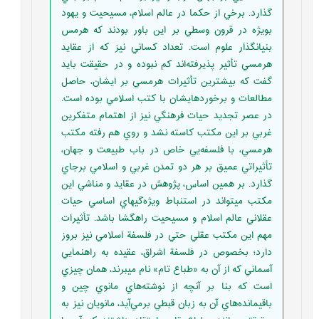
گذارد. برخي از حكما در عالم اسلام، مسيحيت و يهود
بويژه در قرون وسطي بر اين باور بودند که هرمس
بنيانگذار علوم است. تعداد كساني نيز که از عقايد
هرمسي تأثير پذيرفته‌اند کم نبوده و در حقيقت بايد
گفت که بيشترين تأثيرات هرمسي بر ايشان، حاصل
مطالعات و برخوردهايشان با کتب اسلامي بوده است.
در عصر تجديد حيات فرهنگي نيز از اهتمام متفکرين
غربي بر اين مکتب کاسته نشد و روي هم رفته مكتب
هرمسي، با فلسفه‌يي خاص در باب طبيعت و جهان،
تأثيراتي عميق بر هر دو تمدن غربي و اسلامي برجاي
گذارد. بر همين اساس، پژوهش در عقايد و مناشي اين
مکتب ميتواند در استنباط ويژه‌گيهاي اساسي حيات
عقلاني عالم اسلام و مسيحيت راهگشا باشد. تأثيرات
مهم اين مکتب عقلي حتي در فلسفة اسلامي نيز بروز
دارد؛ بخصوص در فلسفة اشراق، عقيده به راهنمايي
آسماني که از آن به «طباع تام» نام ميبرند، همان چيزي
است که بنا بر آنچه از نوشته‌هاي مانوي چين و
باقيمانده‌هاي آن به زبان قبطي برمي‌آيد، مانويان نيز به