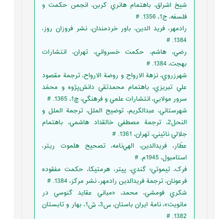
شيخ اشراق، باهتمام هانري کربن، انجمن حکمت و
فلسفه، ج1، 1356. #
رادمهر، فريد الدين، باور خردمندان، نشر فروزان روز،
1384. #
رضي، هاشم، حكمت خسرواني، تهران، انتشارات
بهجت، 1384. #
شهرزروي، نزهة الارواح و روضة الارواح، ترجمة مقصود
علي تبريزي، باهتمام محمدتقي دانش‌پژوه و محمّد
سرور مولايي، انتشارات علمي و فرهنگي، چ1، 1365. #
شهرستاني، عبدالکريم، توضيح الملل، ترجمة الملل و
النحل2، ترجمة مصطفي خالقداد هاشمي، باهتمام
جلالي نائيني، تهران، 1361. #
عطّار، فريدالدين، الهي‌نامه، تصحيح هلموت ريتر،
استامبول، 1945م. #
فرک، تيموتي؛ گندي، پيتر، هرمتيکا، حکمت مفقوده
فرعونان، ترجمة فريدالدين رادمهر، نشر مرکز، 1384. #
شکري فومشي، محمد، «مباني عقايد گنوسي در
مانويت»، نامة ايران باستان، س3، ش1، بهار و تابستان
1382. #