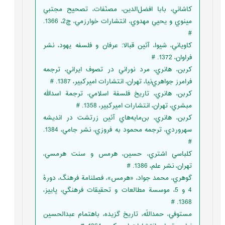
کاشاني، بابا افضل‌الدين، مصنّفات، تصحيح مجتبي
مينوي و يحيي مهدوي، انتشارات خوارزمي، چ2، 1366.
#
كاوياني، شيوا، آئين قبالا: عرفان و فلسفه يهود، نشر
فراوان، 1372. #
کربن، هانري، مرد نوراني در تصوف ايراني، ترجمه
فرامرز جواهري‌نيا، تهران، انتشارات اميركبير، 1387. #
کربن، هانري، تاريخ فلسفة اسلامي، ترجمة اسدالله
مبشري، تهران، انتشارات اميرکبير، 1358. #
کربن، هانري، بن‌مايه‌هاي آئين زرتشت در انديشه
سهروردي، ترجمه محمود به فروزي، نشر جامي، 1384.
#
کلباسي اشتري، حسين، هرمس و سنت هرمسي،
تهران، نشر علم، 1386. #
گوهري، محمد جواد، «هرمس»، فصلنامة فرهنگ، دورۀ
4 و 5، موسسة مطالعات و تحقيقات فرهنگي، پاييز،
1368. #
مستوفي، حمداللّه، تاريخ گزيده، باهتمام عبدالحسين