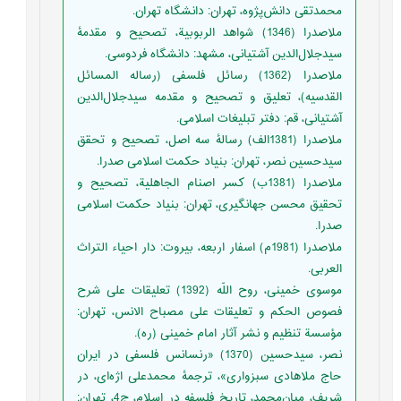
محمدتقی دانش‌پژوه، تهران: دانشگاه تهران.
ملاصدرا (1346) شواهد الربوبیة، تصحیح و مقدمۀ
سیدجلال‌الدین آشتیانی، مشهد: دانشگاه فردوسی.
ملاصدرا (1362) رسائل فلسفی (رساله المسائل
القدسیه)، تعلیق و تصحیح و مقدمه سیدجلال‌الدین
آشتیانی، قم: دفتر تبلیغات اسلامی.
ملاصدرا (1381الف) رسالۀ سه اصل، تصحیح و تحقق
سیدحسین نصر، تهران: بنیاد حکمت اسلامی صدرا.
ملاصدرا (1381ب) کسر اصنام الجاهلیة، تصحیح و
تحقیق محسن جهانگیری، تهران: بنیاد حکمت اسلامی
صدرا.
ملاصدرا (1981م) اسفار اربعه، بیروت: دار احیاء التراث
العربی.
موسوی خمینی، روح اللّه (1392) تعلیقات علی شرح
فصوص الحکم و تعلیقات علی مصباح الانس، تهران:
مؤسسة تنظیم و نشر آثار امام خمینی (ره).
نصر، سیدحسین (1370) «رنسانس فلسفی در ایران
حاج ملاهادی سبزواری»، ترجمۀ محمدعلی اژه‌ای، در
شریف، میان‌محمد، تاریخ فلسفه در اسلام، ج4، تهران: