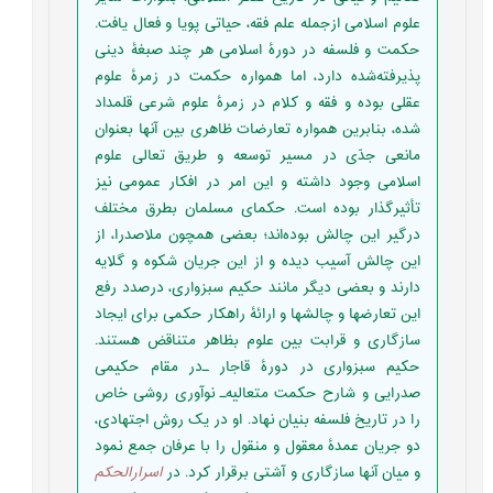
علوم اسلامی ازجمله علم فقه، حیاتی پویا و فعال یافت.
حکمت و فلسفه در دورۀ اسلامی هر چند صبغۀ دینی
پذیرفته‌شده دارد، اما همواره حکمت در زمرۀ علوم
عقلی بوده و فقه و کلام در زمرۀ علوم شرعی قلمداد
شده، بنابرین همواره تعارضات ظاهری بین آنها بعنوان
مانعی جدّی در مسیر توسعه و طریق تعالی علوم
اسلامی وجود داشته و این امر در افکار عمومی نیز
تأثیرگذار بوده است. حکمای مسلمان بطرق مختلف
درگیر این چالش بوده‌اند؛ بعضی همچون ملاصدرا، از
این چالش آسیب دیده و از این جریان شکوه و گلایه
دارند و بعضی دیگر مانند حکیم سبزواری، درصدد رفع
این تعارضها و چالشها و ارائۀ راهکار حکمی برای ایجاد
سازگاری و قرابت بین علوم بظاهر متناقض هستند.
حکیم سبزواری در دورۀ قاجار ـ‌در مقام حکیمی
صدرایی و شارح حکمت متعالیه‌ـ نوآوری روشی خاص
را در تاریخ فلسفه بنیان نهاد. او در یک روش اجتهادی،
دو جریان عمدۀ معقول و منقول را با عرفان جمع نمود
و میان آنها سازگاری و آشتی برقرار کرد. در
اسرارالحکم