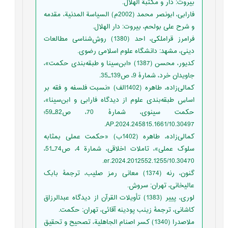
بیروت: دار و مكتبة الهلال.
فارابی، ابونصر محمد (2002م) السیاسة المدنیة، مقدمه
و شرح علی بولحم، بیروت: دار الهلال.
فرامرز قراملکی، احد (1380) روش‌شناسی مطالعات
دینی، مشهد: دانشگاه علوم اسلامی رضوی.
کدیور، محسن (1387) «ابن‌سینا و طبقه‌بندی حکمت»،
جاویدان خرد، شمارۀ 9، ص139ـ35.
کمالی‌زاده، طاهره (1402الف) «نسبت فلسفه و فقه بر
اساس طبقه‌بندی علوم از دیدگاه فارابی و ابن‌سینا»،
حکمت سینوی، شمارۀ 70، ص82ـ59؛
10.30497/AP.2024.245815.1661.
کمالی‌زاده، طاهره (1402ب) «حکمت عملی بمثابه
سلوک عملی»، تاملات اخلاقی، شمارة 4، ص74ـ51،
10.30470/er.2024.2012552.1255.
گنون، رنه (1374) معانی رمز صلیب، ترجمۀ بابک
عالیخانی، تهران: سروش.
لوری، پییر (1383) تأویلات القرآن از دیدگاه عبدالرزاق
کاشانی، ترجمۀ زینب پودینه آقائی، تهران: حکمت.
ملاصدرا (1340) کسر اصنام الجاهلیة، تصحیح و تحقیق