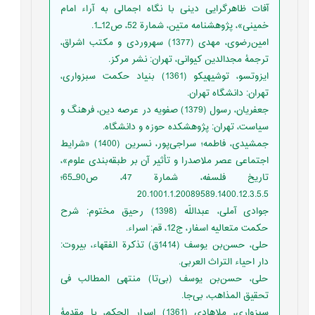
آفات ظاهرگرایی دینی با نگاه اجمالی به آراء امام
خمینی»، پژوهشنامه متین، شمارة 52، ص12ـ1.
امین‌رضوی، مهدی (1377) سهروردی و مکتب اشراق،
ترجمۀ مجدالدین کیوانی، تهران: نشر مرکز.
ایزوتسو، توشیهیکو (1361) بنياد حکمت سبزواری،
تهران: دانشگاه تهران.
جعفریان، رسول (1379) صفویه در عرصه دین، فرهنگ و
سیاست، تهران: پژوهشکده حوزه و دانشگاه.
جمشیدی، فاطمه؛ سراجی‌پور، نسرین (1400) «شرایط
اجتماعی عصر ملاصدرا و تأثیر آن بر طبقه‌بندی علوم»،
تاریخ فلسفه، شمارة 47، ص90ـ65؛
20.1001.1.20089589.1400.12.3.5.5
جوادی آملی، عبداللّه (1398) رحیق مختوم: شرح
حکمت متعالیه اسفار، ج12، قم: اسراء.
حلی، حسن‌بن‌ یوسف (1414ق) تذکرة الفقهاء، بیروت:
دار احیاء التراث العربی.
حلی، حسن‌بن‌ یوسف (بی‌تا) منتهی المطالب فی
تحقیق المذاهب، بی‌جا.
سبزواری، ملاهادی (1361) اسرار الحکم، با مقدمۀ