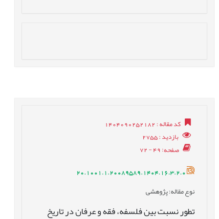
کد مقاله
: 1404090252182
بازدید
: 2755
صفحه
: 49 - 72
20.1001.1.20089589.1404.16.3.2.0
نوع مقاله
: پژوهشی
تطور نسبت بین فلسفه، فقه و عرفان در تاریخ