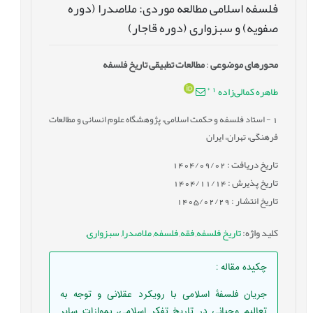
فلسفه اسلامی مطالعه موردی: ملاصدرا (دوره
صفویه) و سبزواری (دوره قاجار)
محورهای موضوعی
:
مطالعات تطبیقی تاریخ فلسفه
*
1
طاهره کمالی‌زاده
1
- استاد فلسفه و حکمت اسلامی، پژوهشگاه علوم انسانی و مطالعات
فرهنگی، تهران، ایران
تاریخ دریافت : 1404/09/02
تاریخ پذیرش : 1404/11/14
تاریخ انتشار : 1405/02/29
کلید واژه
:
تاریخ فلسفه
,
فقه
,
فلسفه
,
ملاصدرا
,
سبزواری
,
چکیده مقاله
:
جریان فلسفۀ اسلامی با رویکرد عقلانی و توجه به
تعالیم وحیانی در تاریخ تفکر اسلامی، بموازات سایر