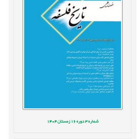
شماره
3
دوره
16
زمستان
1404