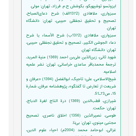
ایزوتسو توشیهیکو، بکوشش ح.م. فرزاد، تهران: مولی.
سبزواری، ملاهادی‌ (1372الف) شرح دعای‌الصباح،
تصحیح و تحقیق نجفقلی حبیبی، تهران: دانشگاه
تهران.
سبزواری، ملاهادی‌ (1372ب) شرح‌ الأسماء یا شرح
دعاء الجوشن الکبیر، تصحیح و تحقیق نجفقلی حبیبی،
تهران: دانشگاه تهران.
شهید ثانی، زین‌الدّین علی‌بن احمد (1369) منیة المرید،
ترجمۀ محمدباقر ساعدی خراسانی، تهران: نشر علمیه
اسلامیه.
شیخ‌الاسلامی، علی؛ تاجیک، ابوالفضل (1394) «عرفان و
شریعت از تعارض تا گفتگو»، پژوهشنامه عرفان، شمارة
15، ص73ـ51.
شیرازی، قطب‌الدین (1369) درة التاج لغرة الدباج،
تهران: حکمت.
طوسی، نصیرالدّین (1356) اخلاق ناصری، تصحیح
مجتبی مینوی، تهران: بی‌نا.
غزالی، ابوحامد محمد (2004م) احیاء علوم الدين،