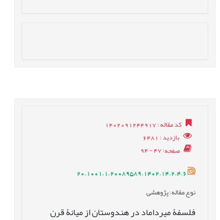
کد مقاله
: 1402091244917
بازدید
: 6481
صفحه
: 47 - 94
20.1001.1.20089589.1402.14.2.4.6
نوع مقاله
: پژوهشی
فلسفۀ میرداماد در هندوستان از ميانۀ قرن