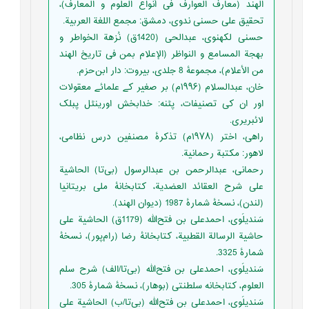
الهند (معارف العوارف فی أنواع العلوم و المعارف)،
تحقیق علی حسنی ندوی، دمشق: مجمع اللغة‌ العربیة.‬
‏‫حسنی لکهنوی، عبدالحی (1420ق) نُزهة الخواطر و
بهجة المسامع و النواظر (الإعلام بمن فی تاریخ الهند
من الأعلام)، مجموعۀ 8 جلدی، بیروت: دار ابن‌حزم.‬
خان، عبدالسلام (۱۹۹۶م) بر صغیر کے علمائے معقولات
اور ان کی تصنیفات، پٹنه: خدابخش اورینٹل پبلک
لائبریری.
راهی، اختر (۱۹۷۸م) تذکرۀ مصنفین درس نظامی،
لاهور: مکتبة رحمانیة.‬
‏‫رحمانی، عبدالرحمن بن عبدالرسول (بی‌تا) الحاشیة
علی شرح العقائد العضدیة، کتابخانۀ ملی بریتانیا
(لندن)، نسخۀ شمارۀ 1987 (دیوان الهند).
سَندیلَوی، احمدعلی بن فتح‌الله (1179ق) الحاشیة علی
حاشیة الرسالة القطبیة، کتابخانۀ رضا (رام‌پور)، نسخۀ
شمارۀ 3325.
‏‫سَندیلَوی، احمدعلی بن فتح‌الله (بی‌تا/الف) شرح سلم
العلوم، کتابخانه سلطنتی (بوهار)، نسخۀ شمارۀ 305.
‏‫سَندیلَوی، احمدعلی بن فتح‌الله (بی‌تا/ب) الحاشیة علی