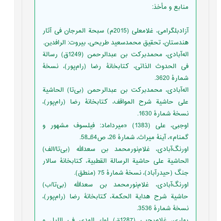
منابع و مأخذ
:
آزاد‌بلگرامی، غلامعلی (2015م) سبحة‌ المرجان فی آثار
هندستان، تحقیق محمدسعید طریحی، بیروت: الرافدین.‬
‏‫‏‫‏‫اله‌آبادی، محمدبرکت بن عبدالرحمن (1249ق) رسالة
فی الحدوث الذاتی، کتابخانۀ رضا (رام‌پور)، نسخۀ
شمارۀ 3620.
اله‌آبادی، محمدبرکت بن عبدالرحمن (بی‌تا) الحاشیة
علی حاشیة شرح المواقف، کتابخانۀ رضا (رام‌پور)،
نسخۀ شمارۀ 1630.‬
اوجبی، علی (1383) «میرداماد: فیلسوف مشهور و
گمنام»، آینۀ میراث، شمارۀ 26، ص64ـ58.‬
اورنگ‌آبادی، غلام‌نور‌محمد بن سعدالله (بی‌تا/الف)
الحاشیة علی حاشیة الرسالة القطبیة، کتابخانۀ سالار
جنگ (حیدرآباد)، نسخۀ شمارۀ 75 (منطق).
‫اورنگ‌آبادی، غلام‌نور‌محمد بن سعدالله (بی‌تا/ب)
حاشیة شرح هدایة‌ الحکمة، کتابخانۀ رضا (رام‌پور)،
نسخۀ شمارۀ 3536.
بِهاری، غلام‌یحیی (1287ق) لواء الهدی فی اللیل و