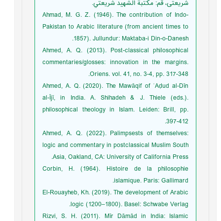
شریعتی، قم: مکتبة الشهيد شريعتي.‬
Ahmad, M. G. Z. (1946). The contribution of Indo-
Pakistan to Arabic literature (from ancient times to
1857). Jullundur: Maktaba-i Din-o-Danesh.
Ahmed, A. Q. (2013). Post-classical philosophical
commentaries/glosses: innovation in the margins.
Oriens. vol. 41, no. 3-4, pp. 317-348.
Ahmed, A. Q. (2020). The Mawāqif of ʿAḍud al-Dīn
al-Ījī, in India. A. Shihadeh & J. Thiele (eds.).
philosophical theology in Islam. Leiden: Brill, pp.
397-412.‬‬
Ahmed, A. Q. (2022). Palimpsests of themselves:
logic and commentary in postclassical Muslim South
Asia, Oakland, CA: University of California Press.
Corbin, H. (1964). Histoire de la philosophie
islamique. Paris: Gallimard.
El-Rouayheb, Kh. (2019). The development of Arabic
logic (1200–1800). Basel: Schwabe Verlag.
Rizvi, S. H. (2011). Mīr Dāmād in India: Islamic