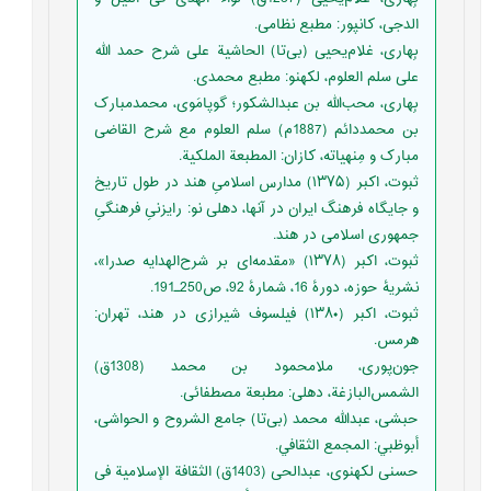
الدجی، کانپور: مطبع نظامی.‬
‏‫‏‫‏‫بِهاری، غلام‌یحیی (بی‌تا) الحاشیة علی شرح حمد الله
علی سلم العلوم، لکهنو: مطبع محمدی.
‏‫بِهاری، محب‌الله بن عبد‌الشکور؛ گوپامَوی، محمدمبارک
بن محمددائم (1887م) سلم العلوم مع شرح القاضی
مبارک و مِنهیاته، کازان: المطبعة‌ الملکیة.‬
‏‫ثبوت، اکبر (۱۳۷۵) مدارس اسلامیِ هند در طول تاریخ
و جایگاه فرهنگ ایران در آنها، دهلی نو: رایزنیِ فرهنگیِ
جمهوری اسلامی در هند.‬
‫ثبوت، اکبر (۱۳۷۸) «مقدمه‌ای بر شرح‌الهدایه‌ صدرا»،
نشریۀ حوزه، دورۀ 16، شمارۀ 92، ص250ـ191.‬
‏‫‏‫ثبوت، اکبر (۱۳۸۰) فیلسوف شیرازی در هند، تهران:
هرمس.‬
‏‫جون‌پوری، ملامحمود بن محمد (1308ق)
الشمس‌البازغة، دهلی: مطبعة مصطفائی.‬
‏‫حبشی، عبدالله محمد (بی‌تا) جامع الشروح و الحواشی،
أبوظبي: المجمع الثقافي.‬
‏‫حسنی لکهنوی، عبدالحی (1403ق) الثقافة الإسلامیة فی