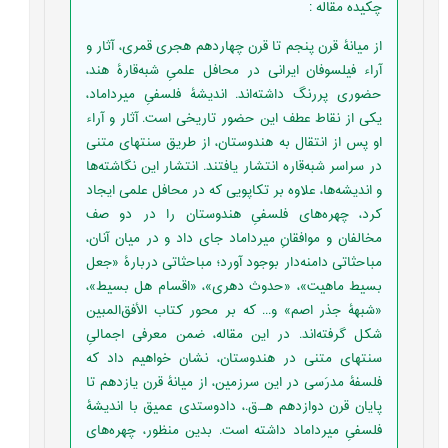
چکیده مقاله
:
از میانۀ قرن پنجم تا قرن چهاردهم هجری قمری، آثار و
آراء فیلسوفان ایرانی در محافل علمیِ شبه‌قارۀ هند،
حضوری پررنگ داشته‌اند. اندیشۀ فلسفیِ میرداماد،
یکی از نقاط عطف این حضور تاریخی است. آثار و آراء
او پس از انتقال به هندوستان، از طریق سنتهای متنی
در سراسر شبه‌قاره انتشار یافتند. انتشار این نگاشته‌ها
و اندیشه‌‌ها، علاوه بر تکاپویی که در محافل علمی ایجاد
کرد، چهره‌های فلسفیِ هندوستان را در دو صف
مخالفان و موافقانِ میرداماد جای داد و در میان آنان،
مباحثاتی دامنه‌دار بوجود آورد؛ مباحثاتی دربارۀ «جعل
بسیط ماهیت»، «حدوث دهری»، «اقسام هل بسیط»،
«شبهۀ جذر اصم» و... که بر محور کتاب الأفق‌المبین
شکل گرفته‌اند. در این مقاله، ضمن معرفی اجمالیِ
سنتهای متنی در هندوستان، نشان خواهیم داد که
فلسفۀ مدرَسی در این سرزمین، از ميانۀ قرن یازدهم تا
پایان قرن دوازدهم هـ.‌ق.، داد‌و‌ستدی عمیق با اندیشۀ
فلسفیِ میرداماد داشته است. بدین منظور، چهره‌های