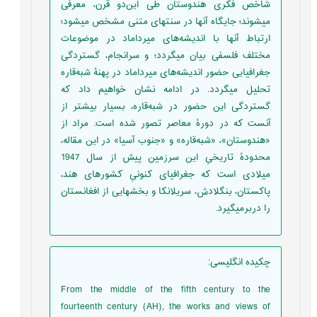
شاخص فکری هندوستان طی این‌دو قرن، معرفی
میشوند؛ جایگاه آنها در سنتهای متنی مشخص میشود؛
ارتباط آنها با اندیشه‌های میرداماد در موضوعات
مختلف فلسفی بیان میگردد؛ و سرانجام، گستردگی
جغرافیایی حضور اندیشه‌های میرداماد در پهنۀ شبه‌قاره
تحلیل میگردد. در ادامه نشان خواهیم داد که
گستردگی این حضور در شبه‌قاره، بسیار بیشتر از
آنست که در دورۀ معاصر تصور شده است. مراد از
«هندوستان»، «شبه‌قاره» و «جنوب آسیا» در این مقاله،
محدودۀ تاریخیِ این سرزمین پیش از سال 1947
میلادی است که جغرافیای کنونیِ کشورهای هند،
پاکستان، بنگلادش، سریلانکا و بخشهایی از افغانستان
را دربرمیگیرد.
چکیده انگلیسی
:
From the middle of the fifth century to the
fourteenth century (AH), the works and views of