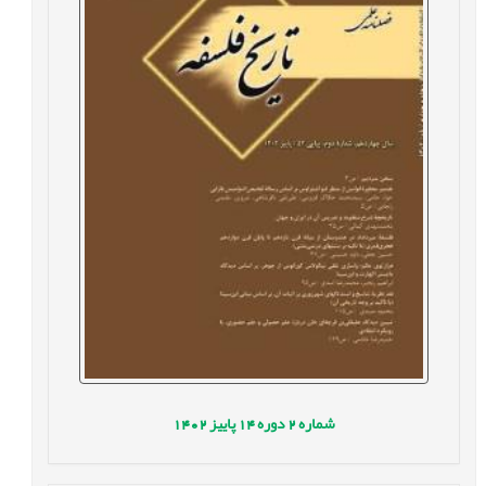
شماره
2
دوره
14
پاییز
1402