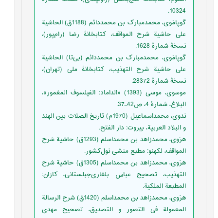
10324.
‏‫گوپامَوی، محمدمبارک بن محمددائم (1188ق) الحاشیة
علی حاشیة شرح المواقف، کتابخانۀ رضا (رام‌پور)،
نسخۀ شمارۀ 1628.
گوپامَوی، محمدمبارک بن محمددائم (بی‌تا) الحاشیة
علی حاشیة شرح التهذیب، کتابخانۀ ملی (تهران)،
نسخۀ شمارۀ 28372.
موسوی، موسی (1393) «الداماد: الفیلسوف المغمور»،
البلاغ، شمارۀ 4، ص42ـ37.‬
ندوی، محمداسماعیل (1970م) تاريخ الصلات بين الهند
و البلاد العربية، بیروت: دار‌ الفتح.‬‏‫‬
‏‫هرَوی، محمدزاهد بن محمداسلم (1293ق) حاشیة شرح
المواقف، لکهنو: مطبع منشی نول‌کشور.‬
‏‫هرَوی، محمدزاهد بن محمداسلم (1305ق) حاشیة‌ شرح
التهذیب، تصحیح عباس بلغاری‌جبلستانی، کازان:
المطبعة الملکیة.‬
‏‫‏‫هرَوی، محمدزاهد بن محمداسلم (1420ق) شرح الرسالة
المعمولة فی التصور و التصدیق، تصحیح مهدی