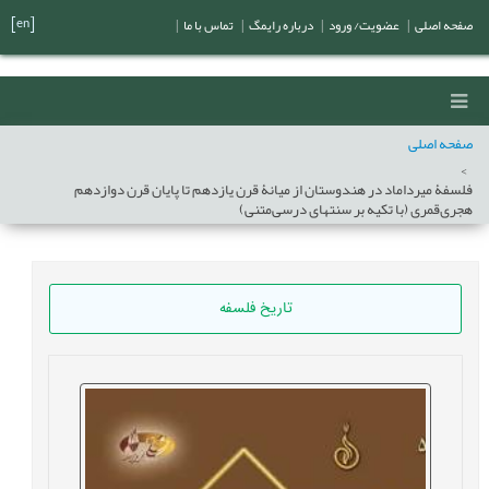
[en]
صفحه اصلی
|
عضویت/ ورود
|
درباره رایمگ
|
تماس با ما
|
صفحه اصلی
فلسفۀ میرداماد در هندوستان از ميانۀ قرن یازدهم تا پایان قرن دوازدهم
هجری‌قمری (با تکیه بر سنتهای درسی‌متنی)
تاریخ فلسفه