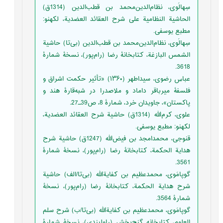
‏‫سِهالَوی، نظام‌الدین‌محمد بن قطب‌الدین (1314ق)
الحاشیة النظامیة علی شرح العقائد العضدیة، لکهنو:
مطبع یوسفی.‬
‏‫‏‫سِهالَوی، نظام‌الدین‌محمد بن قطب‌الدین (بی‌تا) حاشیة
الشمس البازغة، کتابخانۀ رضا (رام‌پور)، نسخۀ شمارۀ
3618.
‏‫عباس رضوی، سید‌اطهر‌ (۱۳۶۰) «تأثیر حکمت اشراق و
فلسفۀ میرباقر داماد و ملاصدرا در شبه‌قارۀ هند و
پاکستان»، جاویدان خرد، شمارۀ 8، ص39ـ27.‬
‏‫‏‫‏‫علوی، کرم‌الله (1314ق) حاشیة شرح العقائد العضدیة،
لکهنو: مطبع یوسفی.‬ ‬
‏‫‏‫قنوجی، محمدامجد بن فیض‌الله (1247ق) حاشیة شرح
هدایة الحکمة، کتابخانۀ رضا (رام‌پور)، نسخۀ شمارۀ
3561.
‏‫‏‫‏‫گوپامَوی، محمدعظیم بن کفایة‌الله (بی‌تا/الف‌) حاشیة
شرح هدایة الحکمة، کتابخانۀ رضا (رام‌پور)، نسخۀ
شمارۀ 3564.
گوپامَوی، محمدعظیم بن کفایة‌الله (بی‌تا/ب‌) شرح سلم
العلوم، کتابخانه گنج‌بخش (راولپندی)، نسخۀ شمارۀ