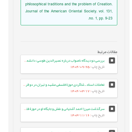
philosophical traditions and the problem of Creation.
Journal of the American Oriental Society. vol. 131,
no. 1, pp. 9-23.
مقالات مرتبط
بررسی دو دیدگاه ناصواب درباره نصیرالدین طوسی: دانشمندی از آذربایجان و وفادار به سنت یونانی‌مآب
تاریخ چاپ
: 1404/09/25
تعاملات استاد ‌ـ ‌‌شاگردی حوزۀ فلسفی مشهد و تهران در دو قرن اخیر
تاریخ چاپ
: 1404/03/17
سرگذشت میرزا احمد آشتیانی و نقش و جایگاه او در حوزۀ فلسفی تهران
تاریخ چاپ
: 1403/11/16