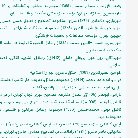
رف
غلامحسین رضانژاد، تهران: مؤسسة پژوهشی حکمت و فلسفه ایران.
سبزواری، ملاهادی (1379) شرح المنظومه، تصحیح و تعلیق حسن حسن‌زاده آملی، تهران: نشر ناب.
سهروردي، شيخ ‌شهاب‌الدين (1375) مجموعه مصن
حبیبی، تهران: مؤسسه مطالعات و تحقیقات فرهنگی.
شهرزوری، شمس¬الدین محمد (1383) رسائل الشجرة
حکمت و فلسفه ایران.
شهيدثاني، زين‌الدين بن‌علي عاملي (1412ق
اسلامي.
طوسی، نصیرالدین (1389) اخلاق ناصری، تهران: اسلامیه.
غزالی، ابوحامد محمد (1414ق) مجموعه رسائل، بیروت: دارالکتب العلمیة.
غزالی، ابوحامد محمد (بی¬تا) احیاء علوم‌الدین، قاهره.
فارابی، ابونصر (1405ق) فصول منتزعة، تصحیح فوزی نجار، تهران: الزهراء.
فارابی، ابونصر (1996م) السیاسة المدنیة، مقدمه و شرح علی بوملحم، بیروت: مکتبة الهلال.
فاضل تونی، محمدحسین (1386) مجموعه رسائل عرفا
مطبوعات دینی.
فيض كاشاني، ملامحسن (1371) ده رساله فيض كاشانی، اصفهان: مركز تحقيقات اميرالمؤمنين.
قبادیانی، ناصرخسرو (1384) زادالمسافر، تصحیح عمادی حائری، تهران: میراث مکتوب.