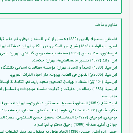
منابع و مأخذ
:
آشتياني، سيدجلال‌الدين (1382) هستی از نظر فلسفه و عرفان، قم: دفتر تبلیغات اسلامی.
آمدی، عبدالواحد (1373) شرح غرر الحکم و درر الکلم، تهران: دانشگاه تهران.
ابن‌خلدون، عبدالرحمن (1369) مقدمه، ترجمه پروین گنابادی، تهران: علمی و فرهنگی.
ابن¬رشد (1377) تفسیر مابعدالطبیعه، تهران: حکمت.
ابن‌سينا (1383) المبدأ و المعاد، تهران: مؤسسة مطالعات اسلامی دانشگاه تهران.
ابن‌سينا (2005م) القانون فى الطب‏، بيروت: دار احياء التراث العربي‏.
ابن‌سينا (1404ق) الشفاء (الهیات)، تصحیح سعید زاید، قم: كتابخانة آیت‌الله مرعشی.
ابن‌سينا (1383) رساله در حقیقت و کیفیت سلسله موجودات و ت
بوعلی‌سینا.
ابن¬مقفع (1357) المنطق، تصحیح محمدتقی دانش‌پژوه، تهران: انجمن فلسفه ایران.
بکار، عثمان (1381) طبقه‌بندی علوم از نظر حکمای مسلمان، ترجمه جواد قاسمی، مشهد: بنیاد پژوهشهای اسلامی.
توحیدی، ابوحیان (1929م) المقابسات، تحقیق حسن السندوبی، مصر: المکتبة البحاریة.
جوادی آملی، عبدالله (1386) رحیق مختوم، قم: اسراء.
حسن‌زاده آملی، حسن (1386) اتحاد عاقل به معقول، قم: دفتر تبلیغات اسلامی.