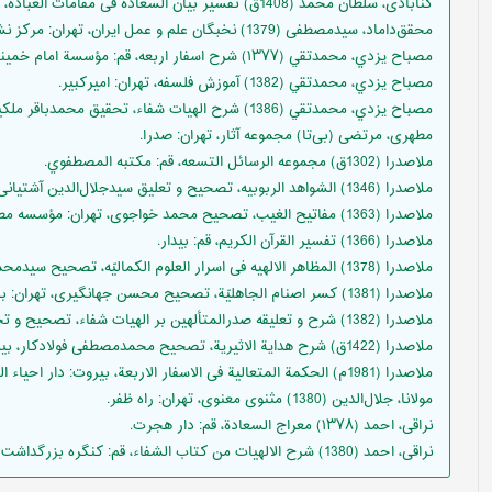
گنابادى، سلطان محمد (1408ق) تفسير بيان السعادة فى مقامات العبادة، بيروت: مؤسسة الأعلمى للمطبوعات.
محقق‌داماد، سیدمصطفی (1379) نخبگان علم و عمل ایران، تهران: مرکز نشر علوم اسلامی.
مصباح يزدي، محمدتقي (۱۳۷۷) شرح اسفار اربعه، قم: مؤسسة امام خمینی.
مصباح يزدي، محمدتقي (1382) آموزش فلسفه، تهران: امیرکبیر.
مصباح يزدي، محمدتقي (1386) شرح الهیات شفاء، تحقيق محمدباقر ملکیان و عبدالجواد ابراهیمی‌فر، قم: مؤسسه امام خمینی.
مطهری، مرتضی (بی‌تا) مجموعه آثار، تهران: صدرا.
ملاصدرا (1302ق) مجموعه الرسائل التسعه، قم: مكتبه المصطفوي.
ملاصدرا (1346) الشواهد الربوبیه، تصحیح و تعلیق سیدجلال‌الدین آشتیانی، مشهد: دانشگاه فردوسي مشهد.
ملاصدرا (1363) مفاتیح الغیب، تصحیح محمد خواجوی، تهران: مؤسسه مطالعات فرهنگی.
ملاصدرا (1366) تفسیر القرآن الکریم، قم: بیدار.
ملاصدرا (1378) المظاهر الالهیه فی اسرار العلوم الکمالیّه، تصحیح سیدمحمد خامنه‌ای، تهران: بنیاد حکمت اسلامي صدرا.
ملاصدرا (1381) کسر اصنام الجاهلیّة، تصحیح محسن جهانگیری، تهران: بنیاد حکمت اسلامي صدرا.
ملاصدرا (1382) شرح و تعليقه صدرالمتألهين بر الهيات شفاء، تصحيح و تحقيق نجفقلی حبيبی، تهران: بنياد حکمت اسلامی صدرا.
ملاصدرا (1422ق) شرح هدایة الاثیریة، تصحیح محمدمصطفی فولادکار، بیروت: مؤسسة التاریخ العربی.
ملاصدرا (1981م) الحکمة المتعالیة فی الاسفار الاربعة، بیروت: دار احیاء التراث العربی.
مولانا، جلال‌الدین (1380) مثنوی معنوی، تهران: راه ظفر.
نراقی، احمد (۱۳۷۸) معراج السعادة، قم‏: دار هجرت‏.
نراقی، احمد (1380) شرح الالهیات من کتاب الشفاء، قم: کنگره بزرگداشت محققان نراقی.