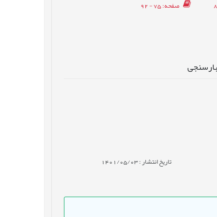
صفحه
: 75 - 92
تبارسنجی
تاریخ انتشار : 1401/05/03