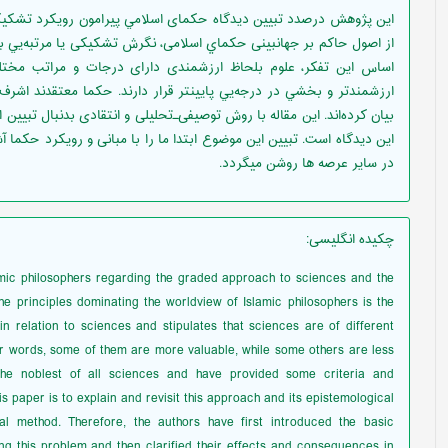
این پژوهش درصدد تبیین دیدگاه حکمای اسلامي پيرامون رویکرد تشکیکی 
از اصول حاکم بر جهانبینی حکماي اسلامی، نگرش تشکیکی يا مرتبه‌يي به 
اساس این تفکر، علوم بلحاظ ارزشمندی دارای درجات و مراتب مختلف
ارزشمندتر و بخشي در درجه‌يي پايينتر قرار دارند. حکما معتقدند اشرف 
بيان كرده‌اند. این مقاله با روش توصیفی‌ـ‌‌تحلیلی و انتقادی بدنبال تبیین 
این دیدگاه است. تبیین این موضوع ابتدا ما را با مبانی و رویکرد حکما آ
در سایر عرصه ها روشن ميگردد.
چکیده انگلیسی
:
amic philosophers regarding the graded approach to sciences and the
 principles dominating the worldview of Islamic philosophers is the
in relation to sciences and stipulates that sciences are of different
her words, some of them are more valuable, while some others are less
s the noblest of all sciences and have provided some criteria and
s paper is to explain and revisit this approach and its epistemological
cal method. Therefore, the authors have first introduced the basic
g this problem and then clarified their effects and consequences in