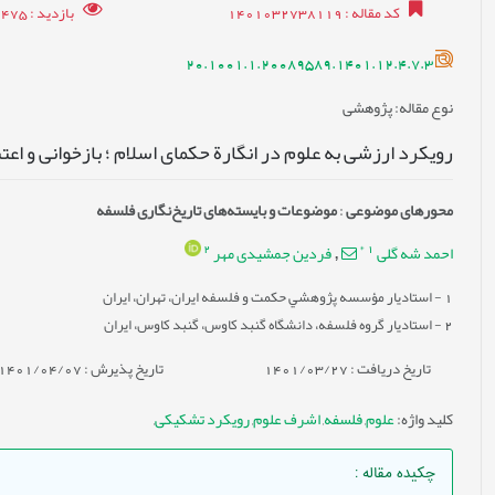
کد مقاله
: 1401032738119
بازدید
: 8475
20.1001.1.20089589.1401.12.4.7.3
نوع مقاله
: پژوهشی
رویکرد ارزشی به علوم در انگارة حکمای اسلام ؛ بازخوانی و اع
محورهای موضوعی
:
موضوعات و بایسته‌های تاریخ‌نگاری فلسفه
2
*
1
احمد شه گلی
فردین جمشیدی مهر
,
1
- استاديار مؤسسه پژوهشي حكمت و فلسفه ايران، تهران، ايران
2
- استاديار گروه فلسفه، دانشگاه گنبد كاوس، گنبد كاوس، ايران
تاریخ دریافت : 1401/03/27
تاریخ پذیرش : 1401/04/07
کلید واژه
:
علوم
,
فلسفه
,
اشرف علوم
,
رویکرد تشکیکی
,
چکیده مقاله
: